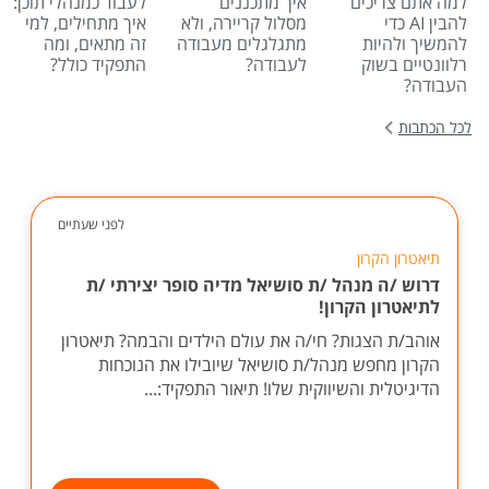
למה אתם צריכים
איך מתכננים
לעבוד כמנהלי תוכן:
להבין AI כדי
מסלול קריירה, ולא
איך מתחילים, למי
להמשיך ולהיות
מתגלגלים מעבודה
זה מתאים, ומה
רלוונטיים בשוק
לעבודה?
התפקיד כולל?
העבודה?
לכל הכתבות
לפני שעתיים
תיאטרון הקרון
דרוש /ה מנהל /ת סושיאל מדיה סופר יצירתי /ת
לתיאטרון הקרון!
אוהב/ת הצגות? חי/ה את עולם הילדים והבמה? תיאטרון
הקרון מחפש מנהל/ת סושיאל שיובילו את הנוכחות
הדיגיטלית והשיווקית שלו! תיאור התפקיד:...