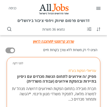
כניסה
דרושים
פרסום שיווק ויחסי ציבור בירושלים
נמצאו 36 משרות
שדרוג קו"ח
מנוי VIP
הכנה לראיון
הציגו לי רק משרות ללא צורך בקורות חיים
לפני דקה
עזריאלי הפקות בע"מ
מפיק /ה אירועים לתחום הגשת מכרזים עם ניסיון
בתיירות ובהפקת אירועים (עבודה משרדית)
חברת מובילה בתחום הפקות האירועים דרוש/ה מנהל /ת
למשרה מלאה, לתפקיד משרדי מגוון ודינמי. *הגשה
ותמחור מכרזים כ...