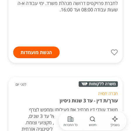
לחברת פרויקטים דרושה מנהלת משרד. ימי עבודה א-ה
שעות עבודה 08:00 ועד 16:00.
הגשת מועמדות
לפני יום
חברה חסויה
עורך/ת דין - עד 3 שנות ניסיון
משרד עורכי דין מרחיב את פעילותו ומחפש לצרף
לשורותיו עורך/ת דין בעל/ת ניסיון של עד 3 שנים,
המעוניין/ת להשתלב במשרד דינמי, מקצועי וצומח.
בשבילך
חיפוש
כל החברות
המשרד עוסק במגוון תחומים, ובהם ליטיגציה אזרחית