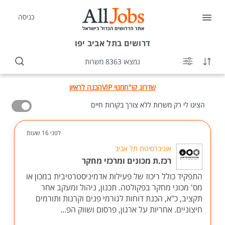
כניסה
דרושים
בתל אביב יפו
נמצאו 8363 משרות
שדרוג קו"ח
מנוי VIP
הכנה לראיון
הציגו לי רק משרות ללא צורך בקורות חיים
לפני 16 שעות
אוניברסיטת תל אביב
רכז.ת מכונים ומרכזי מחקר
התפקיד כולל ריכוז של פעילות אדמיניסטרטיבית במכון או
מס' מכוני מחקר בפקולטה. תכנון, ניהול ומעקב אחר
תקציב, כ"א, הכנת דוחות לגורמי פנים וקרנות ותורמים
חיצוניים. אחריות על ארגון, פרסום ושווק הפ...