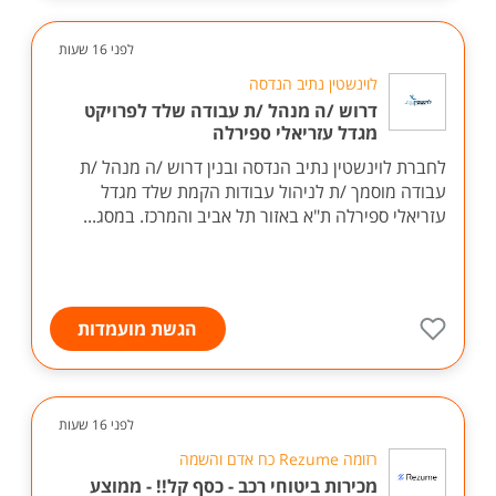
לפני 16 שעות
לוינשטין נתיב הנדסה
דרוש /ה מנהל /ת עבודה שלד לפרויקט
מגדל עזריאלי ספירלה
לחברת לוינשטין נתיב הנדסה ובנין דרוש /ה מנהל /ת
עבודה מוסמך /ת לניהול עבודות הקמת שלד מגדל
עזריאלי ספירלה ת"א באזור תל אביב והמרכז. במסג...
הגשת מועמדות
לפני 16 שעות
רזומה Rezume כח אדם והשמה
מכירות ביטוחי רכב - כסף קל!! - ממוצע