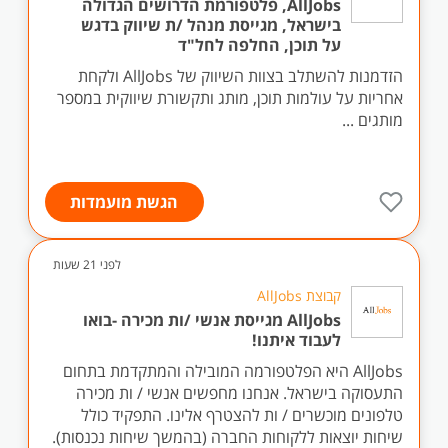
AllJobs, פלטפורמת הדרושים הגדולה
בישראל, מגייסת מנהל /ת שיווק בדגש
על תוכן, החלפה לחל"ד
הזדמנות להשתלב בצוות השיווק של AllJobs ולקחת
אחריות על עולמות תוכן, מותג ותקשורת שיווקית במספר
מותגים ...
הגשת מועמדות
לפני 21 שעות
קבוצת AllJobs
AllJobs מגייסת אנשי /ות מכירה -בואו
לעבוד איתנו!
AllJobs היא הפלטפורמה המובילה והמתקדמת בתחום
התעסוקה בישראל. אנחנו מחפשים אנשי / ות מכירה
טלפונים מוכשרים / ות להצטרף אלינו. התפקיד כולל
שיחות יוצאות ללקוחות החברה (בהמשך שיחות נכנסות).