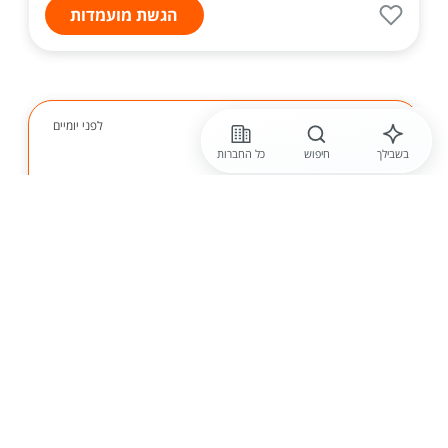
הגשת מועמדות
לפני יומיים
בשבילך
חיפוש
כל החברות
חברה חסויה
מכירות והפעם לידים חמים! 15,000 ש"ח ב-7 שעות
עבודה
חברה מובילה מגייסת נציגי מכירות למוקד הכי חם בשוק -
* שיחות יוצאות, לידים חמים * משמרות של 7 שעות,
גמישות לאמהות/סטודנטים. * מודל תגמול מתקדם, שכר
ממוצע 15,000! ללא תקרת שכר! * חדר אוכל מסוב...
הגשת מועמדות