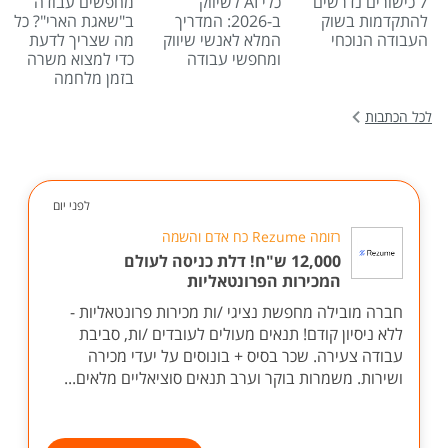
7 כישורים נדרשים
כלי AI לשיווק
מחפשים עבודה
להתקדמות בשוק
ב-2026: המדריך
ב"שאגת הארי"? כל
העבודה הנוכחי
המלא לאנשי שיווק
מה שצריך לדעת
ומחפשי עבודה
כדי למצוא משרה
בזמן מלחמה
לכל הכתבות
לפני יום
רזומה Rezume כח אדם והשמה
12,000 ש"ח! דלת כניסה לעולם
המכירות הפרונטאליות
חברה מובילה מחפשת נציגי /ות מכירות פרונטאליות -
ללא ניסיון קודם! תנאים מעולים לעובדים /ות, סביבת
עבודה צעירה. שכר בסיס + בונוסים על יעדי מכירה
ושירות. משמרות בוקר וערב תנאים סוציאליים מלאים...