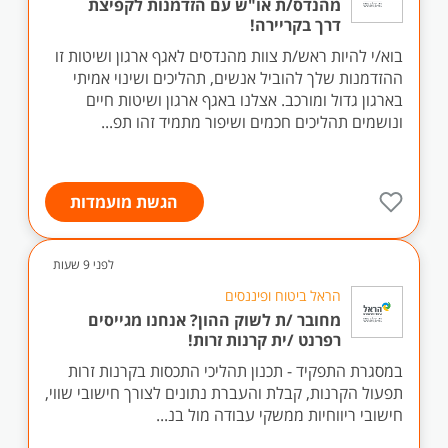
מהנדס/ת או"ש עם הזדמנות לקפיצת
דרך בקריירה!
בוא/י להיות ראש/ת צוות מהנדסים לאגף ארגון ושיטות זו
ההזדמנות שלך להוביל אנשים, תהליכים ושינוי אמיתי
בארגון גדול ומורכב. אצלנו באגף ארגון ושיטות חיים
ונושמים תהליכים חכמים ושיפור מתמיד זהו תפ...
הגשת מועמדות
לפני 9 שעות
הראל ביטוח ופיננסים
מחובר /ת לשוק ההון? אנחנו מגייסים
רפרנט /ית קרנות זרות!
במסגרת התפקיד - תכנון תהליכי התכסות בקרנות זרות
תפעול הקרנות, קבלת והעברת נתונים לצורך חישובי שווי,
חישובי ריווחיות ממשקי עבודה מול בנ...