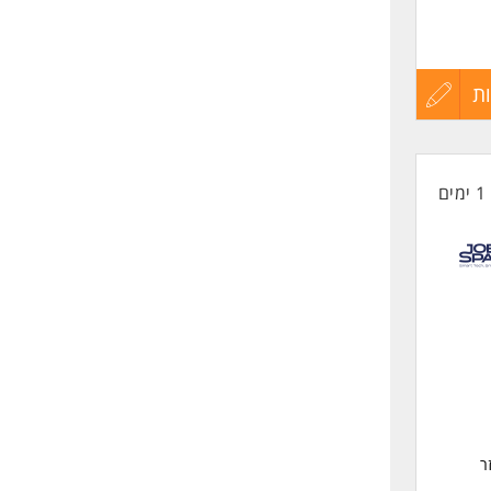
ת
עדכון
התאם למדיניות Transfer Pricing.ליווי ותיאום
קורות
1 ימים
החיים
לפני
שליחה
המשרה מיועדת
ר