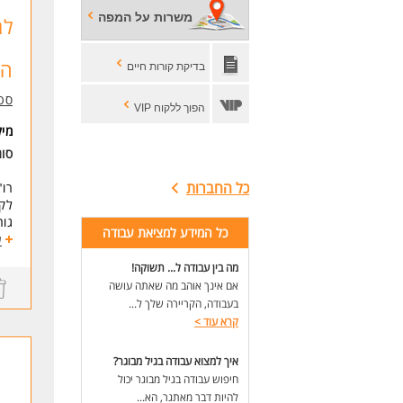
משרות על המפה
למ
הי
המו
בדיקת קורות חיים
דרי
סט
הפוך ללקוח VIP
- ר
- נ
מי
- ע
סו
- י
כל החברות
לק
לקו
- ייד
גור
כל המידע למציאת עבודה
ע
ודו
אנג
- 
מה בין עבודה ל... תשוקה!
- י
אם אינך אוהב מה שאתה עושה
דרי
- י
רו"ח
בעבודה, הקריירה שלך ל...
- י
ניסי
קרא עוד
>
- מ
ידע
- י
ידע
איך למצוא עבודה בגיל מבוגר?
אנג
חיפוש עבודה בגיל מבוגר יכול
לעוד 
של
להיות דבר מאתגר, הא...