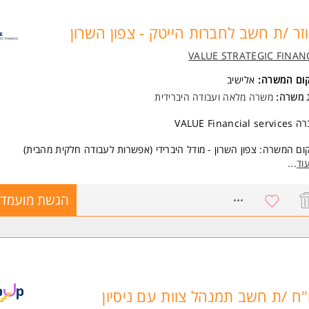
זר /ת חשב לחברות הייטק - צפון השרון
VALUE STRATEGIC FINAN
קום המשרה:
אלישיב
ג משרה:
משרה מלאה
ו
עבודה היברידית
VALUE Financial se
ום המשרה: צפון השרון - מודל היברידי (אפשרות לעבודה חלקית מהבית)
וד
...
קף המשרה:
למשרד בצמיחה מואצת שנותן שירותי חשבות ו CFO לחברות הייטק דרוש עוזר 
8768130
הגשת מועמדו
יפול בחברות סטארט-אפ
ועמד/ת ישתלב /תשתלב בעבודת המשרד ובעזרה למנהלי הכספים שלנו שתומכ
ברות סטרטאפ מהטובות במשק.
בודה במשרה מלאה, ישנה אפשרות לגמישות בשעות ובהיקף המשרה.
יד מאתגר ובעל פוטנציאל להתפתח לתפקיד ניהולי בכיר.
"ח /ת חשב תמנהל צוות עם ניסיון
 ותנאים מתגמלים מובטח למתאים /ה!
ודה במשרד באזור צפון השרון