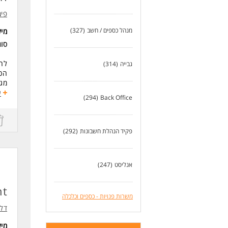
פיב
מנהל כספים / חשב
(327)
מי
סו
לחב
גבייה
(314)
הכס
מגו
ע
(294)
Back Office
תחו
הכנ
ניה
פקיד הנהלת חשבונות
(292)
פיק
עבו
אחר
אנליסט
(247)
עבו
דרי
nt
משרות פנויות - כספים וכלכלה
ריש
יתרו
דלו
ניס
מי
יתר