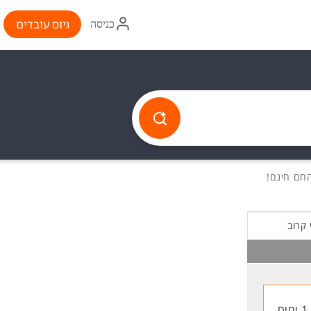
איקון
גיוס עובדים
כניסה
התחברות
 קרוב
1 ימים