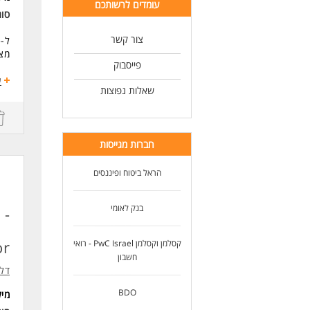
עומדים לרשותכם
יכו
סו
ניס
יכו
צור קשר
מצט
אם
פייסבוק
אנח
ע
*בל
שאלות נפוצות
משמ
ומס
ידו
סיכ
לנש
עומ
חברות מגייסות
ולה
לעו
תחו
הראל ביטוח ופיננסים
השתלבות ב
נית
בנק לאומי
 -
עבו
ניה
עבו
or
קסלמן וקסלמן PwC Israel - רואי
חשבון
דרי
דלו
תוא
ניסיון של 1-3
BDO
מי
שלי