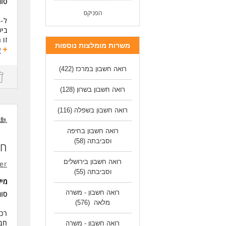
סו
יכו
שליטה מ
הפניקס
ביש
לעו
זו 
משרות מומלצות נוספות
עבו
ע
תחו
רואה חשבון במרכז
(422)
השת
ליווי ו
רואה חשבון בשרון
(128)
עבו
תעד
רואה חשבון בשפלה
(116)
שמי
רואה חשבון בחיפה
דרי
וסביבתה
(58)
תוא
חש
תוא
ידע 
רואה חשבון בירושלים
wer
זמי
וסביבתה
(55)
מי
יכו
יכו
רואה חשבון - משרה
סו
ידע
מלאה
(576)
רכ
אנו
חבר
רואה חשבון - משרה