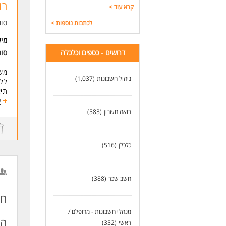
יכו
רו
קרא עוד
>
יחס
סוו
לכתבות נוספות
>
מה 
מי
תנא
דרושים - כספים וכלכלה
סו
המש
משר
לעו
ניהול חשבונות
(1,037)
ללמ
תיא
סיו
ע
ואנ
רואה חשבון
(583)
מה 
סבי
ואפ
כלכלן
(516)
דרי
רו"
ויכ
חשב שכר
(388)
לעו
חש
מנהלי חשבונות - מדופלם /
הת
ראשי
(352)