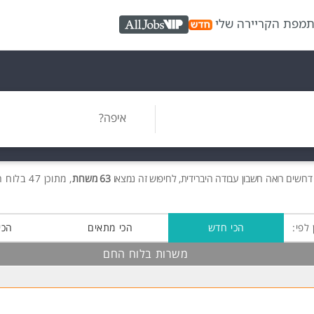
ת
מפת הקריירה שלי
AllJobs VIP
איפה?
דרושים
רואה חשבון עבודה היברידית, לחיפוש זה נמצאו
63 משרות
, מתוכן 47 בלוח החם חינם!
 לפי:
הכי חדש
הכי מתאים
הכי
משרות בלוח החם