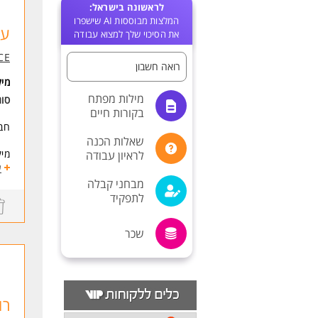
לראשונה בישראל:
המלצות מבוססות AI שישפרו
עו
את הסיכוי שלך למצוא עבודה
CE
רואה חשבון
מי
מילות מפתח
סו
בקורות חיים
חברה rvices
שאלות הכנה
מיק
לראיון עבודה
ע
הי
מבחני קבלה
לתפקיד
לט
המ
שכר
בח
הע
תפק
רו
שכר
העב