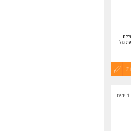
חלקת
פת מול
ת
עדכון
קורות
1 ימים
החיים
לפני
שליחה