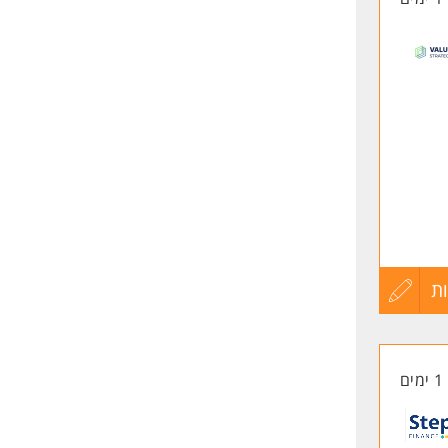
חשב
ת
עדכון
ים
קורות
1 ימים
החיים
לפני