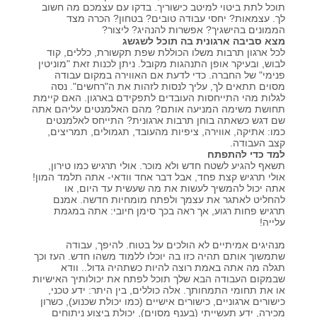
תוכל לתת ביטוי למיטב כישוריך. בדקו עם עצמכם מה חשוב
לך. עצמאות? יחסי עבודה טובים? בטחון? הכרה מצד
הממונים בהישגיך? אפשרות להנהיג? ליצור?
מצא סביבה ארגונית בה תוכל לשגשג
לכל ארגון תרבות משלו הכוללת שפת תקשורת, כללים, קוד
לבוש, ובעיקר אופן התנהגות מקובל. ניתן לכנות זאת "מוניטין
פנימי" של החברה.
כדי לדעת אם האווירה במקום עבודה
מסוים תתאים לך
, עליך לנסות לזהות את ה"רחשים". נסה
לגלות מהי התייחסות העובדים לתפקידם בארגון. האם קיימת
תחושת משימה המניעה אותם? מהם האלמנטים עליהם אתה
שם דגש כשאתה בוחן תרבות ארגונית? התייחס לאלמנטים
כמו: אתיקה, אווירה, ציפיות מהעובד, תגמולים, תמריצים,
קצב העבודה.
למד כדי להתפתח
תשאף להגיע לשטח חדש ולא מוכר. אולי תרגיש כמו טירון,
אולי תרגיש קצת פחד, אבל דבר אחד וודאי- אתה תלמד המון!
אתה יכול להמשיך לעשות את מה שעשית עד היום, או
להחליט לאתגר את עצמך ולפתח מומחיות חדשה. אמנם
תרגיש פחות רגוע, אך ראה בכך סימן חיובי: אתה במגמת
עלייה!
מנהיגים אמיתיים לא הולכים על בטוח. להיפך,
עבודה
שתמשוך אותם תהיה כזו בה יוכלו ללמוד משהו חדש
. העז וכך
תגלה מה אתה באמת רוצה להיות כשתהיה גדול.. וודא
שבמקום העבודה הבא שלך תוכל לפתח את יכולותיך האישיות
או את תחומי התמחותך. אלה כוללים, בין היתר: ידע טכני,
כישורים ארגוניים, כישורים אישיים (כמו יכולת שכנוע), כשרון
מכירה, ידע תעשייתי (בענף מסוים), יכולת ביצוע ניתוחים