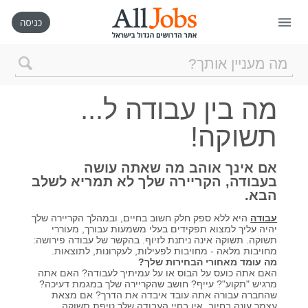
דף הבית
מה בין עבודה ל...
חיפוש חדש
תשוקה!
ניהול החיפושים שלי
אם אינך אוהב מה שאתה עושה
בעבודה, הקריירה שלך לא תמריא לשלב
הבא.
רכישת AllJobs VIP
עבודה
היא ללא ספק חלק חשוב בחיים, ובמהלך הקריירה שלך
יהיה עליך למצוא תפקידים בעלי משמעות עבורך, מעוררי
כמה אתם שווים?
תשוקה. תשוקה אינה ניתנת לזיוף. בהקשר של עבודה פירושה:
מחויבות מלאה - מחויבות לפעילות, לעקרונות, לתוצאות.
מה עומד מאחורי הבחירות שלך?
האם אתה כועס על הבוס או על עמיתיך לעבודה? האם אתה
קורסים אונליין
מרגיש "תקוע"? עייף? חושב שהקריירה שלך במגמת דעיכה?
שהחברה עבורה אתה עובד איבדה את הדרך? אם מצאת
עצמך עונה בחיוב, אין בחיי העבודה שלך טיפת תשוקה.