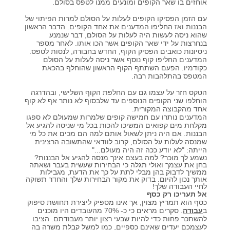
אוחזים בו שאר הקופים ומונעים ממנו לטפס בסולם.
עם הזמן הפסיקו הקופים לעלות על הסולם למרות הפיתוי של
הבננות ואז החליפו המדענים את אחד הקופים. הדבר הראשון
שהוא ניסה לעשות היה לעלות על הסולם, דבר שנמנע
בנחרצות על ידי שאר הקופים אשר הכו אותו. לאחר מספר
ניסיונות כואבים הפסיק הקוף, החדש בחבורה, לנסות לטפס.
המדענים החליפו קוף נוסף אשר ניסה לעלות על הסולם
כקודמיו. הפעם השתתף הקוף הראשון שהוחלף בהכאת
המטפס בהתלהבות רבה.
הטקס חזר על עצמו גם עם החלפת הקוף השלישי, ובהדרגה
הוחלפו שני הקופים הנוספים עד שלבסוף לא נותר אף לא קוף
אחד מהקבוצה המקורית.
המדענים נותרו עם חמישה קופים שלמרות שמעולם לא ספגו
מקלחת מים קפואים המשיכו להכות בכל מי שניסה להגיע אל
הבננות. אם היה ניתן לשאול אותם למה הם מכים את כל מי
שמנסה לעלות על הסולם, קרוב לוודאי שהתשובה הרצינית
הייתה: "לא יודע ככה זה היה מעולם..."
נשמע לך מוכר? למה בעצם אינך מנסה להגיע אל הבננות?
בחן את עצמך ואולי תגלה כי הבחירות שעשית בעבר ושאתה
ממשיך לדבוק בהן מבלי לתת על כך את הדעת, מגבילות
אותך נכון להיום. בדוק את מקור הבחירות שלך והחדר תשוקה
לחיי העבודה שלך!
אל תעריכו רק כסף
כסף הוא תמריץ מצוין, אך אינו מספיק ליצירת תחושת סיפוק
ב
עבודה
. סקרים מראים כי כ- 70% מהעובדים היו מוכנים
להשתכר פחות כדי להיות שבעי רצון יותר מעבודתם. הציבו
לעצמכם יעדים שאינם כספיים, כמו למשל קבלת משרה בה