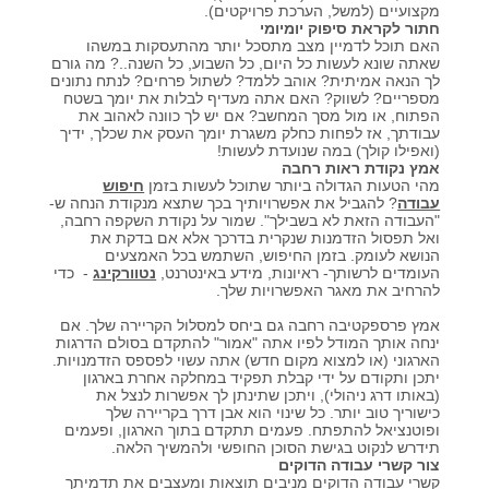
מקצועיים (למשל, הערכת פרויקטים).
חתור לקראת סיפוק יומיומי
האם תוכל לדמיין מצב מתסכל יותר מהתעסקות במשהו
שאתה שונא לעשות כל היום, כל השבוע, כל השנה..? מה גורם
לך הנאה אמיתית? אוהב ללמד? לשתול פרחים? לנתח נתונים
מספריים? לשווק? האם אתה מעדיף לבלות את יומך בשטח
הפתוח, או מול מסך המחשב? אם יש לך כוונה לאהוב את
עבודתך, אז לפחות כחלק משגרת יומך העסק את שכלך, ידיך
(ואפילו קולך) במה שנועדת לעשות!
אמץ נקודת ראות רחבה
מהי הטעות הגדולה ביותר שתוכל לעשות בזמן
חיפוש
עבודה
? להגביל את אפשרויותיך בכך שתצא מנקודת הנחה ש-
"העבודה הזאת לא בשבילך". שמור על נקודת השקפה רחבה,
ואל תפסול הזדמנות שנקרית בדרכך אלא אם בדקת את
הנושא לעומק. בזמן החיפוש, השתמש בכל האמצעים
העומדים לרשותך- ראיונות, מידע באינטרנט,
נטוורקינג
- כדי
להרחיב את מאגר האפשרויות שלך.
אמץ פרספקטיבה רחבה גם ביחס למסלול הקריירה שלך. אם
ינחה אותך המודל לפיו אתה "אמור" להתקדם בסולם הדרגות
הארגוני (או למצוא מקום חדש) אתה עשוי לפספס הזדמנויות.
יתכן ותקודם על ידי קבלת תפקיד במחלקה אחרת בארגון
(באותו דרג ניהולי), ויתכן שתינתן לך אפשרות לנצל את
כישוריך טוב יותר. כל שינוי הוא אבן דרך בקריירה שלך
ופוטנציאל להתפתח. פעמים תתקדם בתוך הארגון, ופעמים
תידרש לנקוט בגישת הסוכן החופשי ולהמשיך הלאה.
צור קשרי עבודה הדוקים
קשרי עבודה הדוקים מניבים תוצאות ומעצבים את תדמיתך