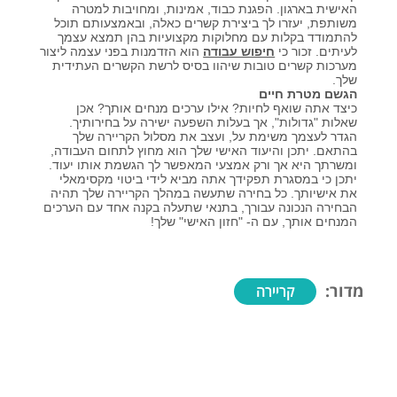
האישית בארגון. הפגנת כבוד, אמינות, ומחויבות למטרה
משותפת, יעזרו לך ביצירת קשרים כאלה, ובאמצעותם תוכל
להתמודד בקלות עם מחלוקות מקצועיות בהן תמצא עצמך
לעיתים. זכור כי
חיפוש עבודה
הוא הזדמנות בפני עצמה ליצור
מערכות קשרים טובות שיהוו בסיס לרשת הקשרים העתידית
שלך.
הגשם מטרת חיים
כיצד אתה שואף לחיות? אילו ערכים מנחים אותך? אכן
שאלות "גדולות", אך בעלות השפעה ישירה על בחירותיך.
הגדר לעצמך משימת על, ועצב את מסלול הקריירה שלך
בהתאם. יתכן והיעוד האישי שלך הוא מחוץ לתחום העבודה,
ומשרתך היא אך ורק אמצעי המאפשר לך הגשמת אותו יעוד.
יתכן כי במסגרת תפקידך אתה מביא לידי ביטוי מקסימאלי
את אישיותך. כל בחירה שתעשה במהלך הקריירה שלך תהיה
הבחירה הנכונה עבורך, בתנאי שתעלה בקנה אחד עם הערכים
המנחים אותך, עם ה- "חזון האישי" שלך!
מדור:
קריירה