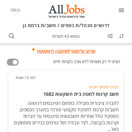
כניסה
דרושים
מנהל/ת כספים / חשב/ת ברמת גן
נמצאו 43 משרות
שדרוג קו"ח
מנוי VIP
הכנה לראיון
HiAi
הציגו לי רק משרות ללא צורך בקורות חיים
לפני 13 שעות
פיבוט משאבי אנוש
חשב קרנות למטה בית השקעות 1682
לחברה ציבורית מובילה בתחום הפיננסים דרוש/ה
חשב/ת קרנות לתפקיד מקצועי ומרכזי במערך הכספים.
התפקיד כולל אחריות חשבונאית ופיננסית על חברות
וקרנות בקבוצה, לצד עבודה מול גורמים בכירים וממשקים
באר...