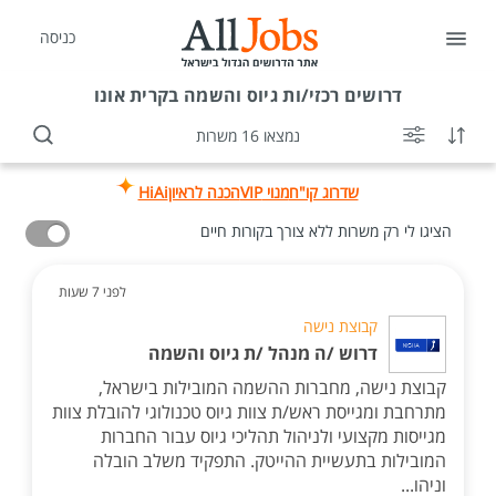
כניסה
דרושים
רכזי/ות גיוס והשמה בקרית אונו
נמצאו 16 משרות
שדרוג קו"ח
מנוי VIP
הכנה לראיון
HiAi
הציגו לי רק משרות ללא צורך בקורות חיים
לפני 7 שעות
קבוצת נישה
דרוש /ה מנהל /ת גיוס והשמה
קבוצת נישה, מחברות ההשמה המובילות בישראל,
מתרחבת ומגייסת ראש/ת צוות גיוס טכנולוגי להובלת צוות
מגייסות מקצועי ולניהול תהליכי גיוס עבור החברות
המובילות בתעשיית ההייטק. התפקיד משלב הובלה
וניהו...