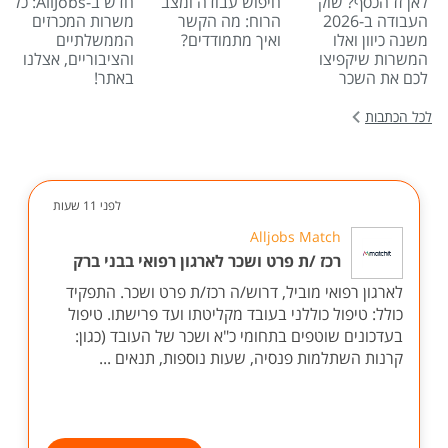
לאן זז הכסף? שוק
חיפוש עבודה ומצב
חדש ב-AllJobs: כל
העבודה ב-2026
הרוח: מה הקשר
משרות המכרזים
משנה כיוון ואלו
ואיך מתמודדים?
הממשלתיים
המשרות שיקפיצו
והציבוריים, אצלנו
לכם את השכר
באתר!
לכל הכתבות
לפני 11 שעות
Alljobs Match
רכז /ת פרט ושכר לארגון רפואי בבני ברק
לארגון רפואי מוביל, דרוש/ה רכז/ת פרט ושכר. התפקיד
כולל: טיפול כוללני בעובד מקליטתו ועד פרישתו. טיפול
בעדכונים שוטפים בתחומי כ"א ושכר של העובד (כגון:
קרנות השתלמות פנסיה, שעות נוספות, תנאים ...