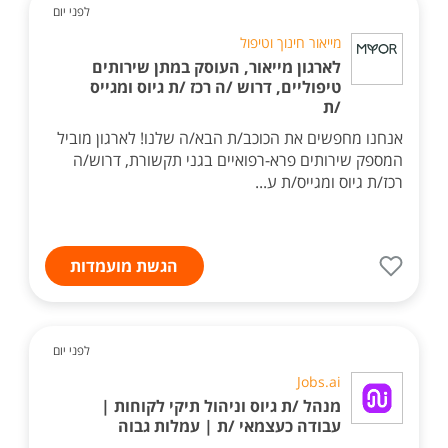
לפני יום
מייאור חינוך וטיפול
לארגון מייאור, העוסק במתן שירותים
טיפוליים, דרוש /ה רכז /ת גיוס ומגייס
/ת
אנחנו מחפשים את הכוכב/ת הבא/ה שלנו! לארגון מוביל
המספק שירותים פרא-רפואיים בגני תקשורת, דרוש/ה
רכז/ת גיוס ומגייס/ת ע...
הגשת מועמדות
לפני יום
Jobs.ai
מנהל /ת גיוס וניהול תיקי לקוחות |
עבודה כעצמאי /ת | עמלות גבוה