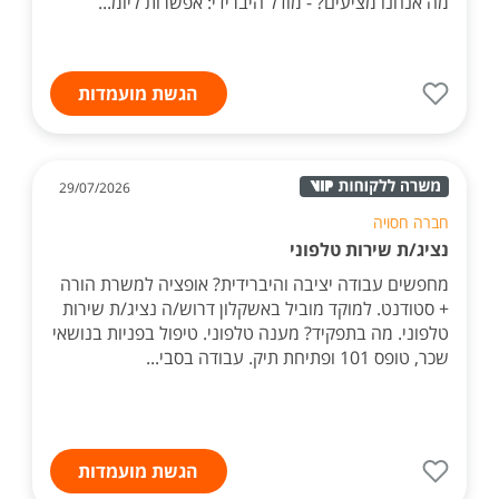
מה אנחנו מציעים? - מודל היברידי: אפשרות ליומ...
הגשת מועמדות
29/07/2026
חברה חסויה
נציג/ת שירות טלפוני
מחפשים עבודה יציבה והיברידית? אופציה למשרת הורה
+ סטודנט. למוקד מוביל באשקלון דרוש/ה נציג/ת שירות
טלפוני. מה בתפקיד? מענה טלפוני. טיפול בפניות בנושאי
שכר, טופס 101 ופתיחת תיק. עבודה בסבי...
הגשת מועמדות