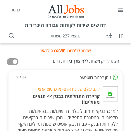
כניסה
דרושים
שירות לקוחות עבודה היברידית
נמצאו 237 משרות
שדרוג קו"ח
מנוי VIP
הכנה לראיון
הציגו לי רק משרות ללא צורך בקורות חיים
ניתן לפנות בווטסאפ
לפני יום
ל.מ. עולם של כח אדם- מרכז גיוס ארצי
קריירה התחלתית בבנק >> תנאים
מעולים!!
למרכז בנקאות מוביל בלוד דרושים/ות בנקאים/ות
טלפוניים. במסגרת התפקיד: - מתן שירותים בנקאיים
ללקוחות הבנק - עבודת בק אופיס שוטפת ומיילים היקף
משרה: 60% -100% (3-5 פעמים בשבוע) מתאים מאוד