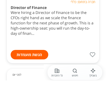
חברה בתחום: כללי
Director of Finance
Were hiring a Director of Finance to be the
CFOs right hand as we scale the finance
function for the next phase of growth. This is a
high-ownership seat: you will run the day-to-
day of finan...
הגשת מועמדות
לפני יום
בשבילך
חיפוש
כל החברות
חברה חסויה
לחברת הייטק מובילה דרוש /ה חשב /ת- בתחילת
הדרך משרה מס' 7272
לחברת הייטק מובילה דרוש /ה חשב/ת- בתחילת הדרך
משרה מס' 7272 עריכת דוחות כספיים חודשיים, רבעוניים