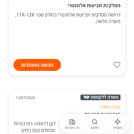
מסלק/ת תביעות אלמנטרי
דרושה מסלק/ת תביעות אלמנטרי בחולון שכר 11K-12K,
משרה מלאה.
הגשת מועמדות
12/07/2026
חברה חסויה
רפרנט/ית תביעות
לסוכנות ביטוח גדולה באזור (ליד חולון) דרוש/ה רפרנט/ית
בשבילך
חיפוש
כל החברות
תביעות רכבים פרטיים, משאיות ואוטובוסים (עם ניסיון