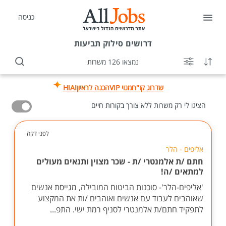
כניסה
דרושים
סילוק תביעות
נמצאו 126 משרות
שדרוג קו"ח
מנוי VIP
הכנה לראיון
HiAi
הציגו לי רק משרות ללא צורך בקורות חיים
לפני דקה
אליפים - הלר
חתם /ת אלמנטרי /ת - שכר מצוין ותנאים מעולים
למתאים /ה!
'אליפים-הלר'- סוכנות הביטוח המובילה, מגייסת אנשים
שאוהבים לעבוד עם אנשים ואוהבים /ות את המקצוע
לתפקיד חתם/ת אלמנטרי לסניף רמת ישי. התפ...