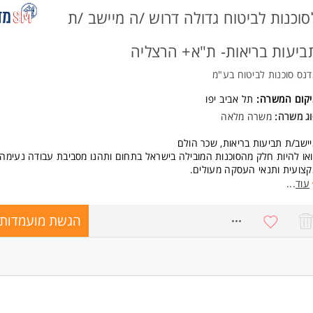
סיון בתחום הביטוח יתרון
סוכנות לביטוח גדולה דרוש /ה מיישב /ת
כלה אקדמית יתרון
ולת עבודה עם מערכות ממוחשבות
ביעות בריאות- ת"א+ הרצליה
רותיות, עבודת צוות ועבודה לפי נהלים
ונות להשקיע בלמידה ולהתמקצע בענף הביטוח
נס סוכנות לביטוח בע"מ
יטה מצוינת בעברית כולל יכולת ניסוח בע"פ ובכתב המשרה מיועדת לנשים ולג
אחד.
יקום המשרה:
תל אביב יפו
וג משרה:
משרה מלאה
ישב/ת תביעות בריאות, שכר הולם
או להיות חלק מהסוכנות המובילה בישראל בתחום ותהנו מסביבת עבודה נעימה,
צועית ותנאי העסקה מעולים.
עוד
...
ישות:
היכרות עם תחום ביטוחי בריאות חובה
הגשת מועמדות
שליטה במערכות ממוחשבות חובה
8029183
ייצוגיות, שירותיות ויחסי אנוש מעולים חובה
ניסיון קודם ביישוב תביעות יתרון המשרה מיועדת לנשים ולגברים כאחד.