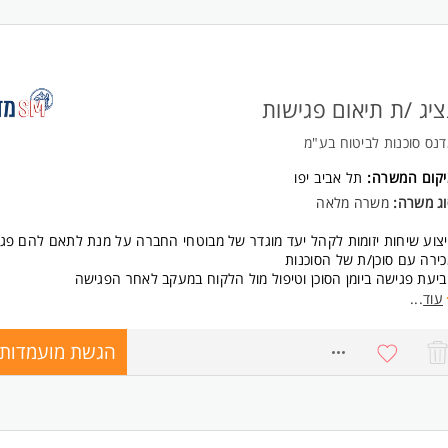
ציג /ת תיאום פגישות
נס סוכנות לביטוח בע"מ
יקום המשרה:
תל אביב יפו
וג משרה:
משרה מלאה
צוע שיחות יזומות לקהל יעד מוגדר של מבוטחי החברה על מנת לתאם להם פג
ירה עם סוכן/ת של הסוכנות
יעת פגישה ביומן הסוכן וטיפול מול הלקוח במעקב לאחר הפגישה
ידה ביעדי פגישות ומכירות ברמה יומית וחודשית
עוד
...
שק צמוד מול סוכני הביטוח
שרה התחלתית בעולם הביטוח
הגשת מועמדות
8524219
פציה להתמחות לסטודנטים בלימודי סוכן ביטוח
ישות:
כרות עם עולם הביטוח - יתרון משמעותי
יסיון במכירות/תיאום פגישות - יתרון משמעותי
שרה מיועדת לנשים ולגברים כאחד