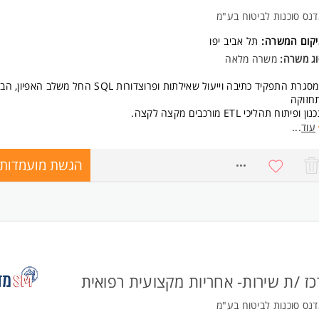
נס סוכנות לביטוח בע"מ
יקום המשרה:
תל אביב יפו
וג משרה:
משרה מלאה
במסגרת התפקיד כתיבה וייעול שאילתות ופרוצדורות SQL החל משלב האפי
חזוקה
ון ופיתוח תהליכי ETL מורכבים מקצה לקצה.
עוד
...
ישות:
יון של לפחות שנה כמפתח BI ובעבודה עם מודלי? DWH
הגשת מועמדות
יבת שאילתות מורכבות, פרוצדורות ואופטימיזציה - חובה.
8592887
יון בפיתוח תהליכי ETL ב SSIS - חובה
 בפיתוח Power BI - יתרון המשרה מיועדת לנשים ולגברים כאחד.
כז /ת שירות- אחריות מקצועית רפואית
נס סוכנות לביטוח בע"מ