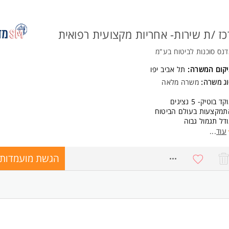
ים ושעות עבודה:
ים ראשון-חמישי, בשעות 9:00-17:00 המשרה מיועדת לנשים ולגברים כאחד.
כז /ת שירות- אחריות מקצועית רפואית
נס סוכנות לביטוח בע"מ
יקום המשרה:
תל אביב יפו
וג משרה:
משרה מלאה
קד בוטיק- 5 נציגים
תמקצעות בעולם הביטוח
דל תגמול גבוה
ן שירות למבוטחים
עוד
...
נה לשאלות בנושא הכיסוי הביטוחי
יחת מסמכים (אישורי ביטוח, העתקי פוליסות)
הגשת מועמדות
8765135
דוש פוליסות
רורים בנושאי גבייה
כונים שונים של פרטים אישיים ותנאי כיסוי
- ה'
ישות:
רות מלאה חובה
סיון קודם בעולם השירות חובה