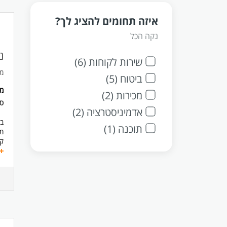
איזה תחומים להציג לך?
נקה הכל
נ
שירות לקוחות (6)
מד
ביטוח (5)
מ
מכירות (2)
ס
אדמיניסטרציה (2)
בי
תוכנה (1)
מכ
קב
עמ
ממ
מ
או
דר
הי
*נ
המ