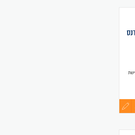
ישת
עדכון
קורות
החיים