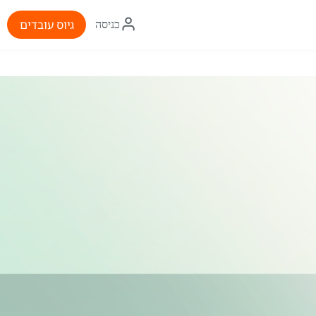
איקון
גיוס עובדים
כניסה
התחברות