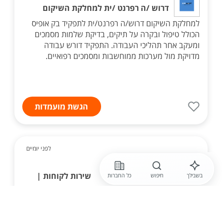
דרוש /ה רפרנט /ית למחלקת השיקום
למחלקת השיקום דרוש/ה רפרנט/ית לתפקיד בק אופיס
הכולל טיפול ובקרה על תיקים, בדיקת שלמות מסמכים
ומעקב אחר תהליכי העבודה. התפקיד דורש עבודה
מדויקת מול מערכות ממוחשבות ומסמכים רפואיים.
הגשת מועמדות
לפני יומיים
Jobs.ai
רכז /ת אדמיניסטרציה ושירות לקוחות |
בשבילך
חיפוש
כל החברות
רמת גן
מחפש/ת את הצעד הבא בקריירה? לקבוצה מהקבוצות
המובילות והיציבות בישראל בתחומי משאבי האנוש,