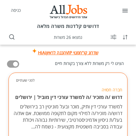
כניסה
דרושים
קלדנות משרה מלאה
נמצאו 26 משרות
שדרוג קו"ח
מנוי VIP
הכנה לראיון
HiAi
הציגו לי רק משרות ללא צורך בקורות חיים
לפני שעתיים
חברה חסויה
דרוש /ה מזכיר /ה למשרד עורכי דין מוביל | ירושלים
למשרד עורכי דין ותיק, מוכר ובעל מוניטין רב בירושלים
דרוש/ה מזכיר/ה למילוי מקום לתקופה ממושכת. אם את/ה
בעל/ת ניסיון אדמיניסטרטיבי, שירותיות גבוהה ויכולת
עבודה בסביבה משפטית מקצועית - נשמח לה...