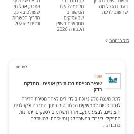
זכויות נשים בהריון
עבדתם בזמן
ה-AI לא יחליף
בעבודה: כל מה
מלחמה? אלו
אתכם, אבל מי
שחשוב לדעת
הכישורים
ששולט בו- כן.
שמעסיקים
מדריך הכשרות
מחפשים בשוק
וכלים ל-2026
העבודה 2026
לכל הכתבות
לפני יום
שפיר
שפיר מגייסת רכז.ת בק אופיס - מחלקת
בדק
לתת מענה טלפוני וכתוב לדיירים לאחר מסירת הדירה.
לנתב פניות לממשקים הרלוונטים בתוך החברה ולקבלנים
חיצוניים. לבצע מעקב אחר תשלומים לספקים. יתרונות
התפקיד: לעבוד במשרד קטן ומשפחתי להשתלב
בחברה...