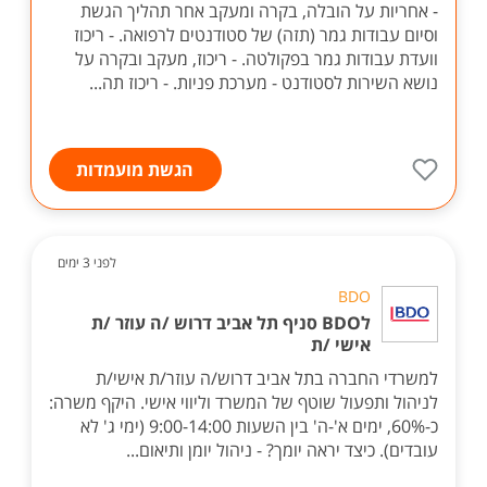
- אחריות על הובלה, בקרה ומעקב אחר תהליך הגשת
וסיום עבודות גמר (תזה) של סטודנטים לרפואה. - ריכוז
וועדת עבודות גמר בפקולטה. - ריכוז, מעקב ובקרה על
נושא השירות לסטודנט - מערכת פניות. - ריכוז תה...
הגשת מועמדות
לפני 3 ימים
BDO
לBDO סניף תל אביב דרוש /ה עוזר /ת
אישי /ת
למשרדי החברה בתל אביב דרוש/ה עוזר/ת אישי/ת
לניהול ותפעול שוטף של המשרד וליווי אישי. היקף משרה:
כ-60%, ימים א'-ה' בין השעות 9:00-14:00 (ימי ג' לא
עובדים). כיצד יראה יומך? - ניהול יומן ותיאום...