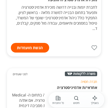
לחברת יזמות ובנייה דרושה מזכירת אדמיניסטרציה
ותפעול בתחום הבנייה למשרה מלאה - בראשון לציון.
התפקיד כולל ניהול אדמיניסטרטיבי שוטף של המשרד,
טיפול במסמכים ותיאומים, עבודה מול ספקים, קבלנים,
ד...
הגשת מועמדות
לפני שעתיים
חברה חסויה
אחראי/ת אדמיניסטרציה
לחברה גלובלית, משפחתית ומובילה בתחום ה- Medical
Device דרוש/ה אחראי/ת אדמיניסטרציה. אם את/ה
בשבילך
חיפוש
כל החברות
אוהב/ת לעבוד עם אנשים, נהנה/ית מסביבה דינמית