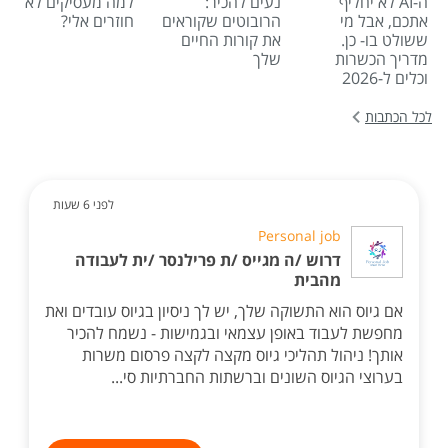
ה-AI לא יחליף
נעים להכיר:
למה מעסיקים לא
אתכם, אבל מי
הרובוטים שקוראים
חוזרים אלי?
ששולט בו- כן.
את קורות החיים
מדריך הכשרות
שלך
וכלים ל-2026
לכל הכתבות
לפני 6 שעות
Personal job
דרוש /ה מגייס /ת פרילנסר /ית לעבודה
מהבית
אם גיוס הוא התשוקה שלך, יש לך ניסיון בגיוס עובדים ואת
מחפשת לעבוד באופן עצמאי ובגמישות - נשמח להכיר
אותך! ניהול תהליכי גיוס מקצה לקצה פרסום משרות
בערוצי הגיוס השונים וברשתות החברתיות סי...