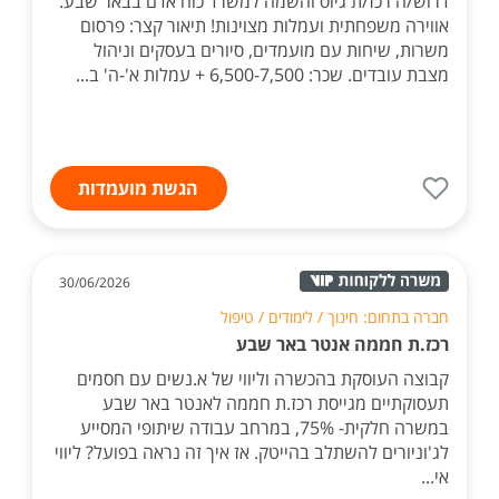
דרוש/ה רכז/ת גיוס והשמה למשרד כוח אדם בבאר שבע.
אווירה משפחתית ועמלות מצוינות! תיאור קצר: פרסום
משרות, שיחות עם מועמדים, סיורים בעסקים וניהול
מצבת עובדים. שכר: 6,500-7,500 + עמלות א'-ה' ב...
הגשת מועמדות
30/06/2026
חברה בתחום: חינוך / לימודים / טיפול
רכז.ת חממה אנטר באר שבע
קבוצה העוסקת בהכשרה וליווי של א.נשים עם חסמים
תעסוקתיים מגייסת רכז.ת חממה לאנטר באר שבע
במשרה חלקית- 75%, במרחב עבודה שיתופי המסייע
לג'וניורים להשתלב בהייטק. אז איך זה נראה בפועל? ליווי
אי...