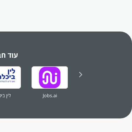
גישה תוצא
* המשרה 
עוד חב
Jobs.ai
לין בי