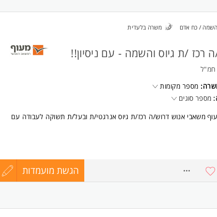
שמה / כח אדם
משרה בלעדית
ה רכז /ת גיוס והשמה - עם ניסיון!!
 חמ"ל
שרה:
מספר מקומות
:
מספר סוגים
ף משאבי אנוש דרוש/ה רכז/ת גיוס אנרגטי/ת ובעל/ת תשוקה לעבודה עם
ד כולל?
הליכי גיוס מקצה לקצה
ות, סינון קורות חיים וראיונות טלפוניים.
הגשת מועמדות
עד
8718874
עמדים לאורך כל הדרך ועד לשלב הקליטה בחברה.
ל מנהלים בארגונים מובילים, בשיתוף פעולה עם צוות חם ותומך.
ודה צעירה, דינמית ומלאת אנרגיה טובה!
קו
הח
ודה עם אנשים ויחסי אנוש מעולים.