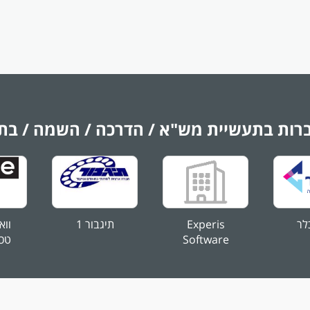
הח
תית, אסרטיביות ויכולת להניע אנשים, רצון אמיתי להתקדם לתפקיד ניהולי.
מיועדת לנשים ולגברים כאחד. המשרה מיועדת לנשים ולגברים כאחד.
לפ
של
רות בתעשיית מש"א / הדרכה / השמה / בתי
כלר
Experis
תיגבור 1
ווא
Software
טכנ