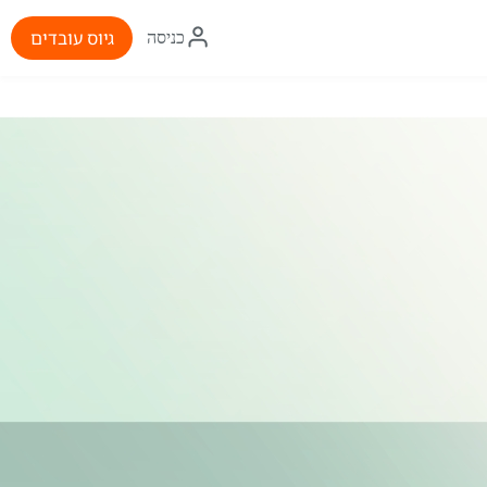
איקון
גיוס עובדים
כניסה
התחברות