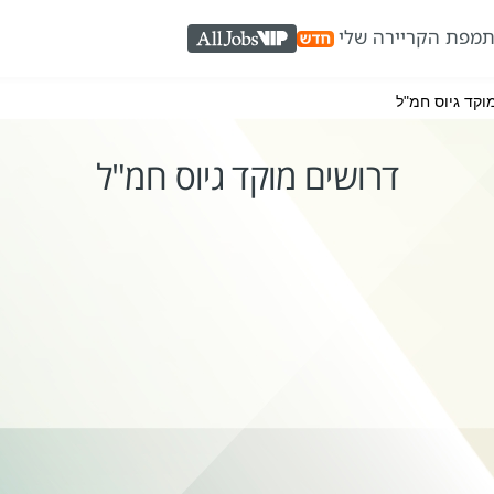
ת
מפת הקריירה שלי
AllJobs VIP
וקד גיוס חמ"ל
דרושים מוקד גיוס חמ"ל