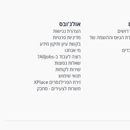
אולג'ובס
רושים
הצהרת נגישות
M - חברת הגיוס וההשמה של
מדיניות פרטיות
בקשת עיון ותיקון מידע
בדים
מי אנחנו
רוצה לעבוד ב-AllJobs?
שאלות נפוצות
שירות לקוחות
תנאי שימוש
זירת הפרילנסרים XPlace
משרות לצעירים - סחבק