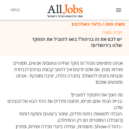
כניסה
משרה חמה
/
בלעדי באולג'ובס
חברה חסויה
יש לכם את זה בניהול? בואו להוביל את המוקד
שלנו בירושלים!
אנחנו מחפשים מנהל /ת מוקד שחי/ה ונושם/ת אנשים, מספרים
ושירות מצוין. אם אתם יודעים איך להפוך קבוצת נציגים לנבחרת
מנצחת ורוצים להשתלב בחברה גדולה, יציבה ומפנקת - אנחנו
מחפשים אתכם!
מה הופך את התפקיד למעניין?
-בניית הכוח: אתם תגייסו, תחנוכו ותדריכו את הדור הבא של הנציגים
שלנו.
-הובלה לתוצאות: ניתוח מדדים, שיפור ביצועים והפקת דוחות
(בשבילנו המספרים הם רק ההתחלה).
- ניהול ה-Show: משמרות, עמידה ביעדי מכירה ושירות, ופתרון