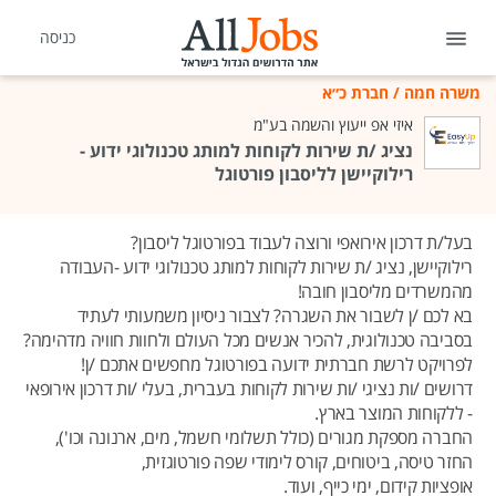
כניסה
משרה חמה
/
חברת כ״א
איזי אפ ייעוץ והשמה בע"מ
נציג /ת שירות לקוחות למותג טכנולוגי ידוע -
רילוקיישן לליסבון פורטוגל
בעל/ת דרכון אירואפי ורוצה לעבוד בפורטוגל ליסבון?
רילוקיישן, נציג /ת שירות לקוחות למותג טכנולוגי ידוע -העבודה
מהמשרדים מליסבון חובה!
בא לכם /ן לשבור את השגרה? לצבור ניסיון משמעותי לעתיד
בסביבה טכנולוגית, להכיר אנשים מכל העולם ולחוות חוויה מדהימה?
לפרויקט לרשת חברתית ידועה בפורטוגל מחפשים אתכם /ן!
דרושים /ות נציגי /ות שירות לקוחות בעברית, בעלי /ות דרכון אירופאי
- ללקוחות המוצר בארץ.
החברה מספקת מגורים (כולל תשלומי חשמל, מים, ארנונה וכו'),
החזר טיסה, ביטוחים, קורס לימודי שפה פורטוגזית,
אופציות קידום, ימי כייף, ועוד.