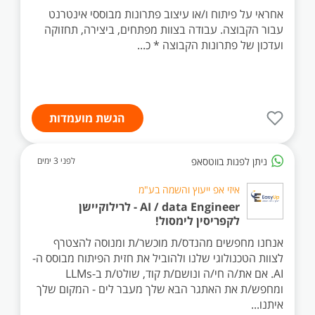
אחראי על פיתוח ו/או עיצוב פתרונות מבוססי אינטרנט
עבור הקבוצה. עבודה בצוות מפתחים, ביצירה, תחזוקה
ועדכון של פתרונות הקבוצה * כ...
הגשת מועמדות
ניתן לפנות בווטסאפ
לפני 3 ימים
איזי אפ ייעוץ והשמה בע"מ
AI / data Engineer - לרילוקיישן
לקפריסין לימסול!
אנחנו מחפשים מהנדס/ת מוכשר/ת ומנוסה להצטרף
לצוות הטכנולוגי שלנו ולהוביל את חזית הפיתוח מבוסס ה-
AI. אם את/ה חי/ה ונושם/ת קוד, שולט/ת ב-LLMs
ומחפש/ת את האתגר הבא שלך מעבר לים - המקום שלך
איתנו...