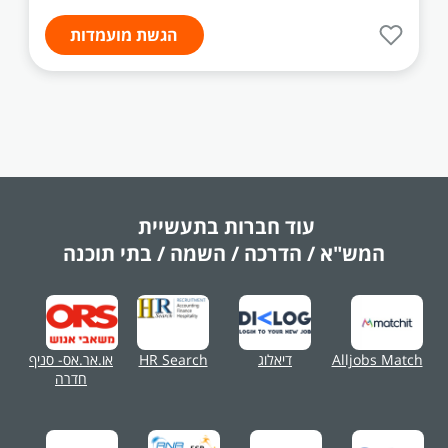
הגשת מועמדות
עוד חברות בתעשיית
המש"א / הדרכה / השמה / בתי תוכנה
Alljobs Match
דיאלוג
HR Search
או.אר.אס- סניף
חדרה