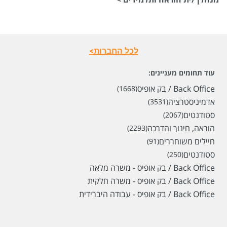
לכל החברות>
עוד תחומים מעניינים:
Back Office / בק אופיס
(1668)
אדמיניסטרציה
(3531)
שכר
המעסיק לא סיפר לנו
סטודנטים
(2067)
סוג משרה
משמרות,
מתאים גם לסטודנטים,
מתאים גם להורים
הוראה, חינוך והדרכה
(2293)
/ שעות גמישות,
אקדמאים ללא ניסיון,
לדוברי שפות,
מתאים גם לחיילים משוחררים,
ללא ניסיון,
משרה
חיילים משוחררים
(91)
מלאה,
עבודות ללא קורות חיים,
משרה חלקית
סטודנטים
(250)
מיקום
ירושלים
Back Office / בק אופיס - משרה מלאה
Back Office / בק אופיס - משרה חלקית
לפני חודשיים
Back Office / בק אופיס - עבודה היברידית