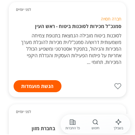
לפני יומיים
חברה חסויה
סמנכ"ל מכירות לסוכנות ביטוח - ראש העין
לסוכנות ביטוח מובילה הנמצאת בתנופת צמיחה
משמעותית דרוש/ה סמנכ"ל/ית מכירות להובלת מערך
המכירות והניהול, בתפקיד אסטרטגי ומשפיע הכולל
אחריות על פיתוח הפעילות העסקית והגדלת היקפי
המכירות. תחומי ...
הגשת מועמדות
לפני יומיים
דנאל - צפון
מנהל /ת תחום מכירות בחברת מזון
בשבילך
חיפוש
כל החברות
מצוינת