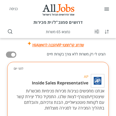
כניסה
דרושים
סמנכ"ל/ית מכירות
נמצאו 65 משרות
שדרוג קו"ח
מנוי VIP
הכנה לראיון
HiAi
הציגו לי רק משרות ללא צורך בקורות חיים
לפני יום
AP
Inside Sales Representative
אנחנו מחפשים נציג/ת מכירות פנימיות מוכשר/ת
שיצטרף/תצטרף לצוות שלנו. התפקיד כולל יצירת קשר
עם לקוחות פוטנציאליים, הבנת צרכיהם, והובלתם
בתהליך המכירה עד לסגירה מוצלחת.