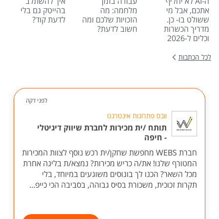
ה-AI לא יחליף
עבודה בזמן
איך להשתלב
אתכם, אבל מי
מלחמה: מה
בהייטק גם בלי
ששולט בו- כן.
הזכויות שלכם ומה
לדעת קוד?
מדריך הכשרות
חשוב לדעת?
וכלים ל-2026
לכל הכתבות
לפני דקה
וובס פתרונות אינטרנט
תותח /ית מכירות לחברת שיווק דיגיטלי
- חיפה
חברת WEBS מחפשת שחקן/ית רכש נוסף לצוות המכירות
המטורף שלנו! את/ה כריש מכירות? נמצא/ת בליגה אחרת
מכל השאר? הכנו לך בונוסים משוגעים במיוחד, בלי
תקרות זכוכית, משכורת בסיס גבוהה, בסביבה הכי כייפ...