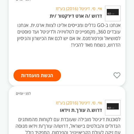
איי. סי. דיגיטל (2016) בע"מ
דרוש /ה ארט דירקטור /ית
אנחנו ב-GO גדלים ומגייסים אלינו לצוות ארט.ית. אנחנו
עובדים 360, מקמפיינים לטלוויזיה ולדיגיטל ועד פוסטים
לסושיאל ופרפורמנס. אז אם יש לכם את הכישרון והניסיון
הדרוש, נשמח מאד להכיר!
הגשת מועמדות
לפני יומיים
איי. סי. דיגיטל (2016) בע"מ
דרוש.ה עורך.ת וידאו
לסוכנות דיגיטל מובילה שעובדת עם לקוחות מהמותגים
הגדולים והבולטים בישראל, דרוש/ה עורך/ת וידאו מנוסה
עם זיקה לעולם הקריאייטיב והפרסום. התפקיד כולל