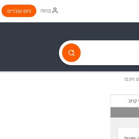
איקון
גיוס עובדים
כניסה
התחברות
 קרוב