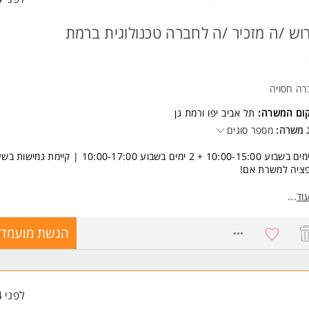
וש /ה מזכיר /ה לחברה טכנולוגית ברמת
רה חסויה
קום המשרה:
תל אביב יפו
ו
רמת גן
 משרה:
מספר סוגים
3 ימים בשבוע 10:00-15:00 + 2 ימים בשבוע 10:00-17:00 | קיימת ג
פציה למשרת אם!
קיד כולל תפעול שוטף של המשרד, ניהול יומן, מתן מענה לשיחות, סיוע
וד
...
יניסטרטיבי למנכ"ל, טיפול בספקים, חשבוניות ועוד
8771828
הגשת מועמדו
שות:
טה מלאה ביישומי אופיס
לית ברמה טובה
יות, רצינות וראש גדול
עת שירות ויחסי אנוש טובים המשרה מיועדת לנשים ולגברים כאחד.
לפני 4 שעות