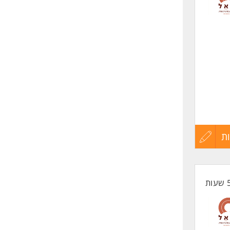
שליחה
ת
עדכון
קורות
וס,
החיים
לפני