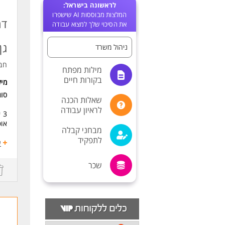
לראשונה בישראל:
המלצות מבוססות AI שישפרו
דר
את הסיכוי שלך למצוא עבודה
גן
ניהול משרד
חב
מילות מפתח
בקורות חיים
מי
סוג
שאלות הכנה
לראיון עבודה
או
מבחני קבלה
לתפקיד
התפ
ע
אדמ
שכר
דרי
שלי
אנג
אחר
תוד