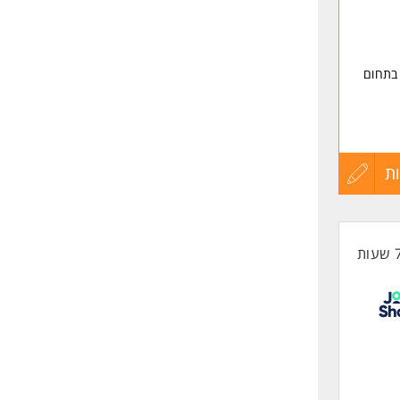
 בתחום
ת
עדכון
.
קורות
החיים
לפני
שליחה