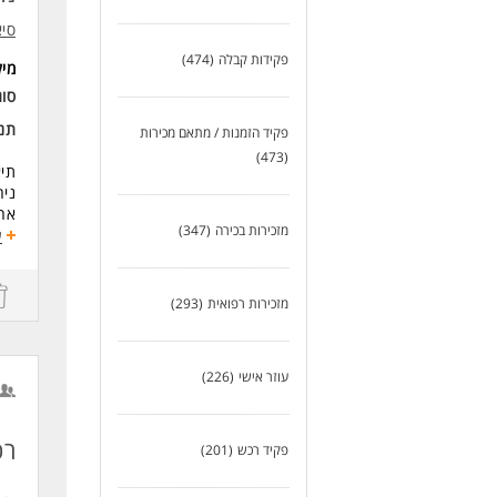
ראשו
סיא
שישי 
פקידות קבלה
(474)
דרי
מי
- ש
סוג
- ה
תנא
פקיד הזמנות / מתאם מכירות
לעו
(473)
תיא
ניה
אחר
מזכירות בכירה
(347)
מתן
ע
ניה
הנע
עבו
מזכירות רפואית
(293)
השת
משר
עוזר אישי
(226)
שכר
הפר
דרי
רכ
פקיד רכש
(201)
דרי
ניס