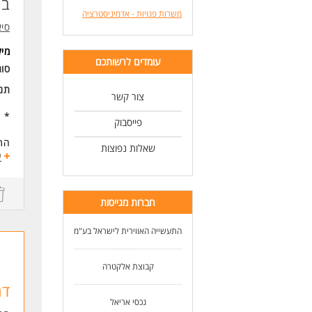
בח
ניס
משרות פנויות - אדמיניסטרציה
כא
סיא
לעו
מי
עומדים לרשותכם
סוג
תנא
צור קשר
* ה
פייסבוק
התפ
שאלות נפוצות
* ס
ע
* ה
* ת
* מ
חברות מגייסות
* א
* ע
התעשייה האווירית לישראל בע"מ
משר
קבוצת אלקטרה
שכר
דר
דרי
נכסי אריאל
* נ