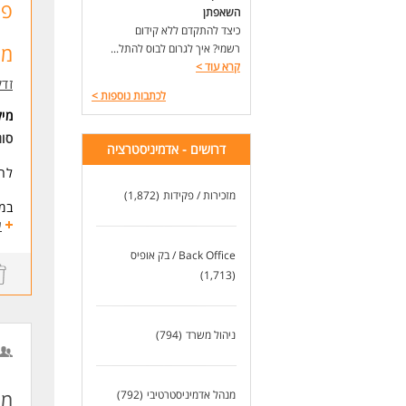
פק
שעות
השאפתן
כיצד להתקדם ללא קידום
אם 
מו
רשמי? איך לגרום לבוס להתל...
בתח
קרא עוד
>
זדק
דרי
לכתבות נוספות
>
-ני
מי
*לל
סוג
-סד
דרושים - אדמיניסטרציה
-יכ
לחב
-של
-הכ
מזכירות / פקידות
(1,872)
במ
- ה
- נ
ע
- א
לעו
Back Office / בק אופיס
(1,713)
מה 
* ת
* א
* א
ניהול משרד
(794)
* ה
* ס
מנ
מנהל אדמיניסטרטיבי
(792)
שע