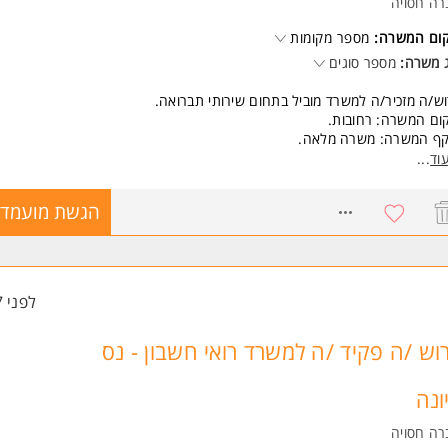
רה חסויה
ליטה מלאה ביישומי Office.
קום המשרה:
יטה טובה ב-Excel - חובה.
מספר מקומות
דר וארגון ברמה גבוהה.
 משרה:
מספר סוגים
ודעת שירות גבוהה, דיוק, אחריות וראש גדול. המשרה מיועדת לנשים ולגברים 
ש/ה מזכיר/ה למשרד מוביל בתחום שירותי תברואה.
ד משרות ומידע על סיאל גיוס והשמה >
ום המשרה: רחובות.
קף המשרה: משרה מלאה.
וד
...
ור התפקיד:
פול בהזמנות לספקים
8765446
הגשת מועמדו
הול יומנים ותיאום פגישות
סי אנוש טובים
תן מענה ללקוחות
שות:
לפני 7 שעות
 באופיס
משרה מיועדת לנשים ולגברים כאחד.
וש /ה פקיד /ה למשרד רואי חשבון - נס
ונה
רה חסויה