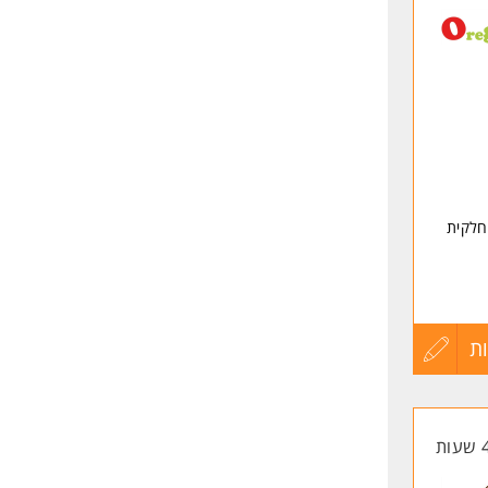
לפני
שליחה
 חלקית
ת
עדכון
קורות
החיים