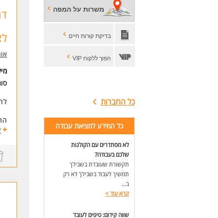
משרות על המפה
דר
לצ
בדיקת קורות חיים
אור
הפוך ללקוח VIP
מי
סוג
כל החברות
לחב
התפ
כל המידע למציאת עבודה
-ס
ע
-ס
לא מסתדרים עם הקולגות
-גי
שלכם בעבודה?
-חל
תקשורת שעובדת בשבילך
-טי
תמשיך לעבוד בשבילך לא רק
-עב
ב...
קרא עוד
>
הי
מש
ימי
שווה קידום: טיפים לעובד