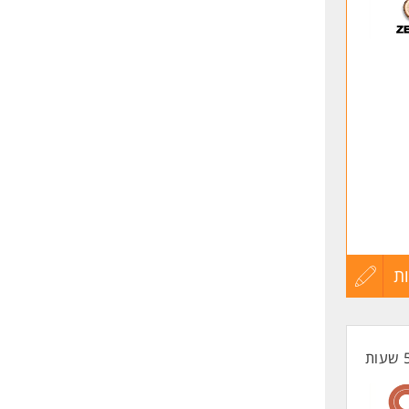
לפני
התפתח
שליחה
ת
עדכון
קורות
החיים
לפני