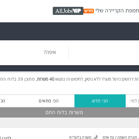
ת
מפת הקריירה שלי
AllJobs VIP
איפה?
ות
דרושים
ניהול משרד ללא ניסיון, לחיפוש זה נמצאו
40 משרות
, מתוכן 39 בלוח החם חינם!
 לפי:
הכי חדש
הכי מתאים
הכי
משרות בלוח החם
חברת השמה / כח אדם
משרה בלעדית
לפני 4 שעות