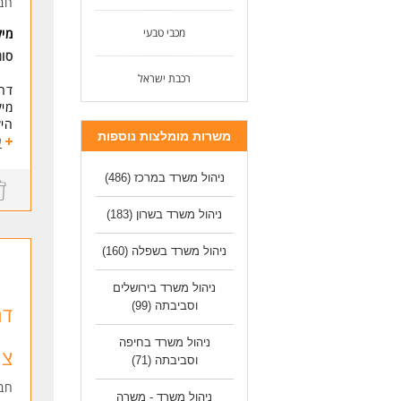
חב
* ש
מכבי טבעי
מי
* של
* ס
סוג
* ת
רכבת ישראל
דרו
לעו
מיק
הי
משרות מומלצות נוספות
ע
תיא
*טי
ניהול משרד במרכז
(486)
*ני
*יח
ניהול משרד בשרון
(183)
*מ
ניהול משרד בשפלה
(160)
דרי
ידע
ניהול משרד בירושלים
וסביבתה
(99)
* ה
דר
ניהול משרד בחיפה
צי
וסביבתה
(71)
חב
ניהול משרד - משרה