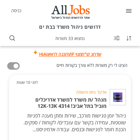
כניסה
דרושים
ניהול משרד בבת ים
נמצאו 33 משרות
שדרוג קו"ח
מנוי VIP
הכנה לראיון
HiAi
הציגו לי רק משרות ללא צורך בקורות חיים
לפני 10 שעות
אלעד גיוס והשמה
מנהל /ת משרד למשרד אדריכלים
מוביל בתל אביב! 4314 12K-13K
ניהול יומן פגישות מורכב, שירות ומתן מענה לפניות
שוטפות, עמידה בקשר עם עובדים/ לקוחות / ספקים.
הכנת חומר לפגישות וכנסים. עבודה אדמיניסט...