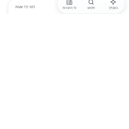
לפני 15 שעות
בשבילך
חיפוש
כל החברות
תפקיד פלוס
מנהל /ת מרפאה אדמיניסטרטיבי /ת
לקופ"ח
אחריות ניהולית ומקצועית על הפעילויות
האדמיניסטרטיביות והלוגיסטיות במרפאה שותפות בצוות
המנהל של המרפאה - גיבוש תוכניות עבודה, הנעה
והטמעת תהליכים וכלים, ארגון משימות ומשאבים ועוד
שותפות בהובל...
הגשת מועמדות
לפני 15 שעות
שבט דן אחזקות ושותפויות
מנהל /ת משרד ואדמיניסטרציה
פיננסית