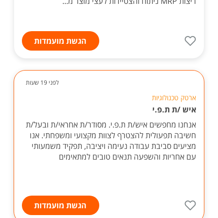
ריצות MRP ניתוח והצטיידות לעצי מוצר מ...
הגשת מועמדות
לפני 19 שעות
ארטק טכנולוגיות
איש /ת ת.פ.י
אנחנו מחפשים איש/ת ת.פ.י. מסודר/ת אחראי/ת ובעל/ת
חשיבה תפעולית להצטרף לצוות מקצועי ומשפחתי. אנו
מציעים סביבת עבודה נעימה ויציבה, תפקיד משמעותי
עם אחריות והשפעה תנאים טובים למתאימים
הגשת מועמדות