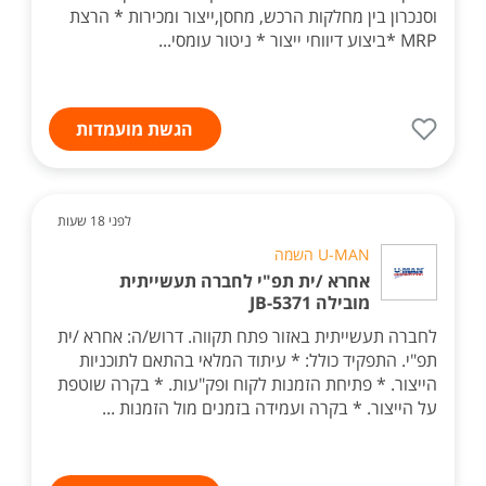
וסנכרון בין מחלקות הרכש, מחסן,ייצור ומכירות * הרצת
MRP *ביצוע דיווחי ייצור * ניטור עומסי...
הגשת מועמדות
לפני 18 שעות
U-MAN השמה
אחרא /ית תפ"י לחברה תעשייתית
מובילה JB-5371
לחברה תעשייתית באזור פתח תקווה. דרוש/ה: אחרא /ית
תפ"י. התפקיד כולל: * עיתוד המלאי בהתאם לתוכניות
הייצור. * פתיחת הזמנות לקוח ופק"עות. * בקרה שוטפת
על הייצור. * בקרה ועמידה בזמנים מול הזמנות ...