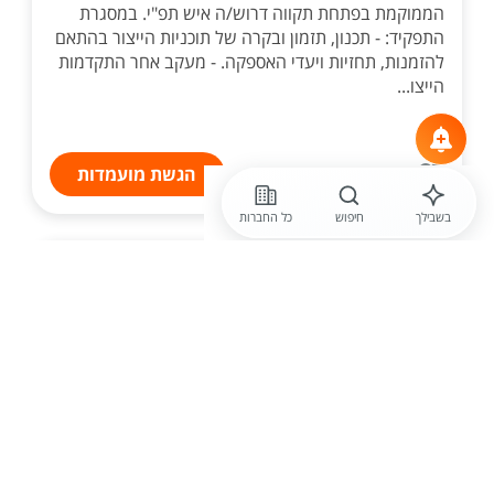
הממוקמת בפתחת תקווה דרוש/ה איש תפ"י. במסגרת
התפקיד: - תכנון, תזמון ובקרה של תוכניות הייצור בהתאם
להזמנות, תחזיות ויעדי האספקה. - מעקב אחר התקדמות
הייצו...
הגשת מועמדות
בשבילך
חיפוש
כל החברות
לפני יומיים
דנאל - צפון
מנהל /ת שרשרת אספקה גלובאלית
מנהל /ת שרשרת אספקה גלובאלית - נדרש רקע חזק
בתכנון ובקרה. - חברה מולטי דיסיפלינרית בתעשיה
הבטחונית - כפיפות לסמנכ"ל תפעול - תפקיד ניהולי
התפקיד כולל: אחריות על תוכנית ההצטיידות של החברה
מש...