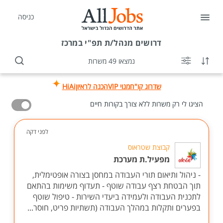
כניסה
דרושים
מנהל/ת תפ"י במרכז
נמצאו 49 משרות
שדרוג קו"ח
מנוי VIP
הכנה לראיון
HiAi
הציגו לי רק משרות ללא צורך בקורות חיים
לפני דקה
קבוצת שטראוס
מפעיל.ת מערכת
- ניהול ותיאום תורי העבודה במחסן בצורה אופטימלית,
תוך הבטחת רצף עבודה שוטף - תעדוף משימות בהתאם
לתכנית העבודה ולעמידה ביעדי השירות - טיפול שוטף
בפערים ותקלות במהלך העבודה (תשתיות פריט, חוסר...