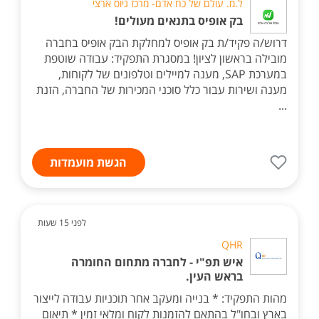
ל.מ. עולם של כח אדם- מרכז גיוס ארצי
בק אופיס בתנאים מעולים!
דרוש/ה פקיד/ת בק אופיס למחלקת הבק אופיס בחברה
מובילה בראשון לציון! במסגרת התפקיד: עבודה שוטפת
במערכת SAP, מענה למיילים וטלפונים של לקוחות,
מענה ושירות עבור כלל סוכני המכירות של החברה, הזנת
...
הגשת מועמדות
לפני 15 שעות
QHR
איש תפ"י - לחברה מתחום החומרה
בראש העין.
מהות התפקיד: * בנייה ומעקב אחר תוכניות עבודה לייצור
בארץ ובחו"ל בהתאם להזמנות לקוח ומלאי זמין * תיאום