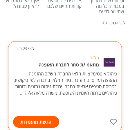
זכויות נשים בהריון
5 דרכים להרוס את
איך כדאי להתלבש
בעבודה: כל מה
קורות החיים שלכם
לראיון עבודה?
שחשוב לדעת
לכל הכתבות
לפני 29 דקות
גולברי
מתאמ /ת סחר לחברת האופנה
ניהול אופטימיזציית מלאי החברה משלב ההזמנה,
ההפצה ועד סיום העונה. ניוד המלאי בחברה לפי ביקושים
בפריסת סניפים ארצית רחבה. יכולת ניתוח נתונים ודוחות
ניהוליים ברמה היומית השוטפת. משרה מלאה א'-ה'...
הגשת מועמדות