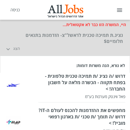
כניסה
היי, המשרה הזו כבר לא אקטואלית...
נציג.ת תמיכה טכנית לראשל"צ- הזדמנות בתנאים
חלומיים$
הצג
לא נורא, הנה משרות דומות:
דרוש /ה נציג /ת תמיכה טכנית טלפונית -
בפתח תקווה - הכשרה מלאה על חשבון
החברה! >
פאל ווינטק מערכות בע"מ
מחפשים את ההזדמנות להכנס לעולם ה-IT?
דרוש /ה תומך /ת טכני /ת בארגון רפואי
מוביל! >