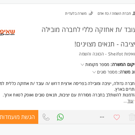
ישות:
הנדסאי /ת מכונות/ מיזוג אוויר/ חשמל - חובה.
חברת השמה / כח אדם
משרה בלעדית
ניסיון באחזקת ציוד תשתיות ויכולת טכנית גבוהה.
נכונות לעבודה פיזית ויכולת עבודה עצמאית ובצוות.
רישיון חשמלאי מוסמך וניסיון במערכות מיזוג לחדרים נקיים - יתרון. המשרה מיו
ובד /ת אחזקה כללי לחברה מובילה
שים ולגברים כאחד.
יציבה - תנאים מצוינים!
ת Sheifot - הכוונה והשמה
יקום המשרה:
מספר מקומות
ג משרה:
מספר סוגים
ברה גדולה, יציבה ומובילה בפריסה ארצית דרוש /ה עובד /ת אחזקה כללית למ
רים בארץ.
דמנות להשתלב בחברה מסודרת עם יציבות, תנאים טובים ואופק לטווח ארוך.
ה בתפקיד:
עוד
...
ודות אחזקה כלליות: צבע, אינסטלציה, נגרות, פרזול ועוד.
פול בתקלות שוטפות ושמירה על תחזוקת האתר.
הגשת מועמדות
8752032
ננויות/הקפצות לפי צורך ובהתאם לאתר.
שרה מלאה א-ה.
בד /ת חברה מהיום הראשון, שכר מתגמל ותנאים מצוינים!!