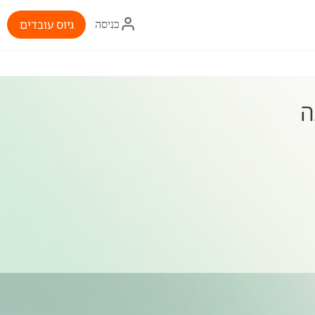
איקון
גיוס עובדים
כניסה
התחברות