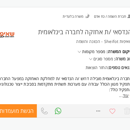
חברת השמה / כח אדם
משרה בלעדית
נדסאי /ת אחזקה לחברה בינלאומית
ת Sheifot - הכוונה והשמה
יקום המשרה:
מספר מקומות
ג משרה:
מספר סוגים
אים נוספים:
החזר הוצאות
ברה בינלאומית מובילה דרוש /ה הנדסאי /ת למחלקת האחזקה במפעל החברה
פקיד מגוון הכולל עבודה עם מערכות תשתית מתקדמות בסביבת ייצור טכנולוגית
פקיד כולל:
תפעול ואחזקה של מערכות מיזוג אוויר ויחידות טיפול באוויר.
עוד
...
תחזוקת מערכות מים, מדחסי אוויר, מפוחים, גזים טכניים ומערכות תשתית נוספו
עבודה מול קבלנים וספקים וליווי מקצועי של עבודות תחזוקה.
הגשת מועמדות
8749568
עבודה עם מערכות בקרה, חשמל, מכניקה, ואקום ופנאומטיקה.
משרה מלאה ללא שישי, שכר בהתאם לניסיון.
חברה חזקה ויציבה עם תנאים מעולים, חדר אוכל מסובסד, נופשי חברה ועוד.