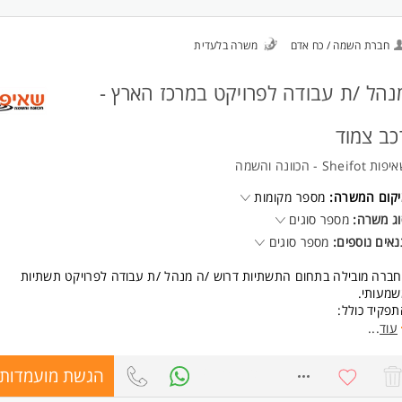
ישות:
סיון קודם באחזקה / שיפוצים / עבודות כלליות.
חברת השמה / כח אדם
משרה בלעדית
ינות למשרה מלאה.
דעת שירות, מוסר עבודה ויחסי אנוש טובים.
ולת עבודה פיזית. המשרה מיועדת לנשים ולגברים כאחד.
נהל /ת עבודה לפרויקט במרכז הארץ -
כב צמוד
ת Sheifot - הכוונה והשמה
יקום המשרה:
מספר מקומות
ג משרה:
מספר סוגים
אים נוספים:
מספר סוגים
ברה מובילה בתחום התשתיות דרוש /ה מנהל /ת עבודה לפרויקט תשתיות
שמעותי.
פקיד כולל:
ניהול צוותי עבודה וקבלני משנה באתר.
עוד
...
אחריות על בטיחות, איכות ועמידה בלוחות זמנים, ניהול תוכניות עבודה ובקרה ע
צוע הפרויקט.
הגשת מועמדות
8765056
עבודה מול מנהל הפרויקט, לוגיסטיקה, רכש וממשקים מקצועיים.
פתרון בעיות וקבלת החלטות בשטח בזמן אמת.