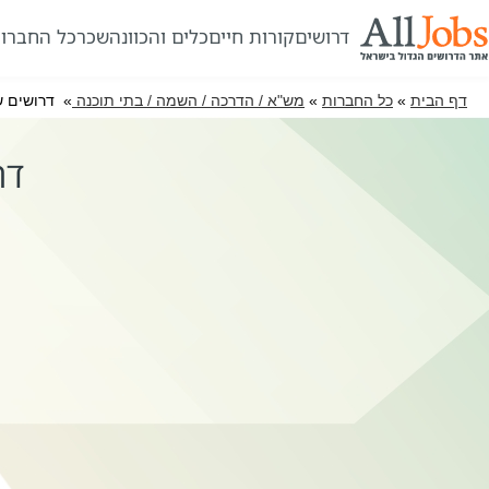
דרושים
קורות חיים
כלים והכוונה
שכר
כל החברו
דף הבית
»
כל החברות
»
מש"א / הדרכה / השמה / בתי תוכנה
» דרושים שאיפות Sheifot
דרוש