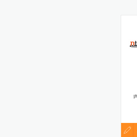
.
קורות
החיים
לפני
שליחה
לל מתן
שת
עדכון