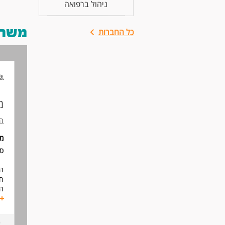
ניהול ברפואה
משרות
כל החברות
מ
הש
מ:
ס:
ה,
ח.
ה:
נ.
ג.
א.