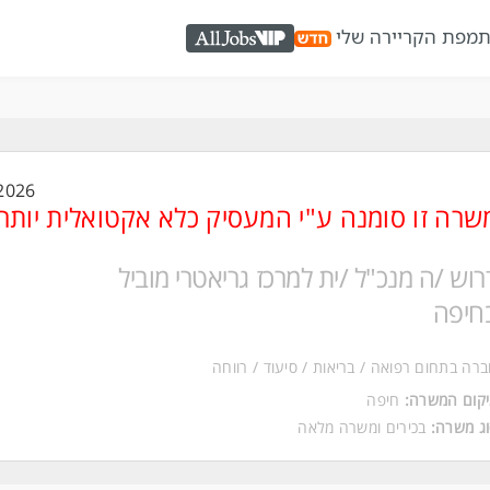
ת
מפת הקריירה שלי
AllJobs VIP
2026
שרה זו סומנה ע"י המעסיק כלא אקטואלית יותר
רוש /ה מנכ"ל /ית למרכז גריאטרי מוביל
חיפה
רה בתחום רפואה / בריאות / סיעוד / רווחה
יקום המשרה
חיפה
וג משרה
בכירים
ו
משרה מלאה