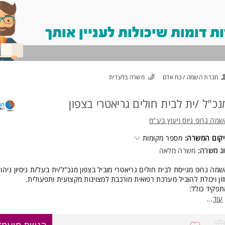
 דומות שיכולות לעניין אותך
חברת השמה / כח אדם
משרה בלעדית
נכ"ל /ית לבית חולים גריאטרי בצפון
מה גרופ גיוס ויעוץ בע"מ
יקום המשרה
מספר מקומות
וג משרה
משרה מלאה
שמה גרופ מגייסת לבית חולים גריאטרי מוביל בצפון מנכ"ל/ית בעל/ת ניסיון ניהול
זון ויכולת להוביל מערכת רפואית מורכבת למצוינות מקצועית ותפעולית
תפקיד כולל
יהול כולל של בית החולים על כלל מערכיו- רפואי, תפעולי, פיננסי ומנהלי
...
עוד
יבוש והובלת אסטרטגיה ארגונית ותוכניות עבודה
חריות לעמידה ביעדי איכות, בטיחות המטופל והשירות
8768421