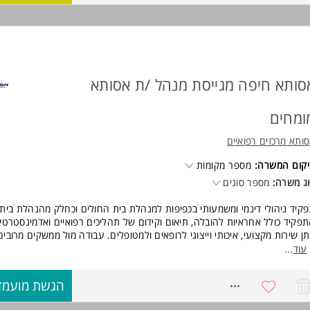
רישות
יסיון קודם בניהול מרכזים מסחריים
ואר אקדמי
חסי אנוש מעולים. המשרה מיועדת לנשים ולגברים כאחד
סותא חיפה מגייסת מנהל /ת אסותא
ומחים
ותא מרכזים רפואיים
יקום המשרה
מספר מקומות
וג משרה
מספר סוגים
פקיד ניהולי דינמי ומשמעותי בכפיפות למנהלת בית החולים וכחלק מהנהלת בית
פקיד כולל אחראיות להובלה, תיאום וקידום של תהליכים רפואיים ואדמינסטרטיב
ן שירות מקצועי, איכותי וייצוגי לרופאים ולמטופלים. עבודה מול ממשקים מרובים
הליכים לשיפור מתמיד של השירות והפעילות
...
עוד
רישות
הגשת מועמד
8286461
ואר ראשון - חובה
ון ניהולי של כ- 5 שנים לפחות, כולל ניהול פעילות עסקית - חובה