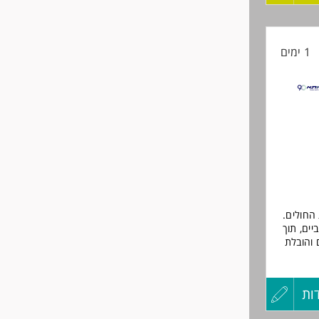
קורות
1 ימים
החיים
לפני
שליחה
 החולים
יים, תוך
 והובלת
ות
עדכון