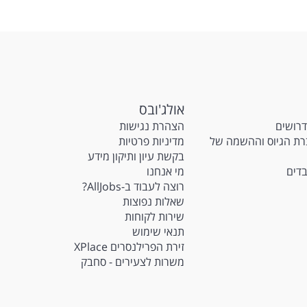
strengt
translat
acceler
This is 
reporti
What yo
אולג'ובס
Lead, m
דרושים
הצהרת נגישות
product
MatchIT - גיוס וההשמה של
מדיניות פרטיות
Serve a
providi
בקשת עיון ותיקון מידע
Partner 
בדים
מי אנחנו
Medical
רוצה לעבוד ב-AllJobs?
multidi
שאלות נפוצות
Define 
שירות לקוחות
support
תנאי שימוש
develo
זירת הפרילנסרים XPlace
Apply d
device p
משרות לצעירים - סחבק
Build n
leverag
Promote