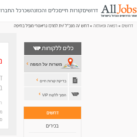
דרושים
קורות חיים
כלים והכוונה
שכר
כל החברו
» דרוש /ה מנכ"ל /ית למרכז גריאטרי מוביל בחיפה
רפואה ופארמה
»
דרושים
מ
משרות על המפה
ד
בדיקת קורות חיים
ב
הפוך ללקוח VIP
חב
מ:
דרושים
ס:
בכירים