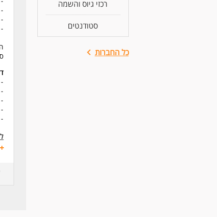
- 
רכזי גיוס והשמה
- 
- 
סטודנטים
- 
הע
כל החברות
סב
דר
- 
- 
- 
- 
- 
לע