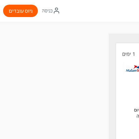
איקון
גיוס עובדים
כניסה
התחברות
1 ימים
גיוס
ה