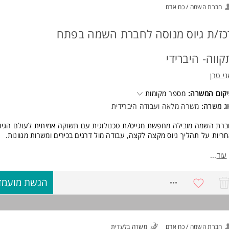
סיון בגיוס פנים ארגוני - יתרון המשרה מיועדת לנשים ולגברים כאחד.
חברת השמה / כח אדם
ד משרות ומידע על TALENT SOLUTIONS HRO >
כז/ת גיוס מנוסה לחברת השמה בפתח
קווה- היברידי
י טרן
קום המשרה:
מספר מקומות
ג משרה:
משרה מלאה ועבודה היברידית
רת השמה מובילה מחפשת מגייס/ת טכנולוגית עם תשוקה אמיתית לעולם הגיוס
ריות על תהליך גיוס מקצה לקצה, עבודה מול דרגים בכירים ומשרות מגוונות.
ישות:
עוד
...
סיון של לפחות שנה בגיוס טכנולוגי
סיון עם משרות למגזר הממשלתי/ ציבורי/ ביטחוני- יתרון משמעותי
8741223
הגשת מועמד
ירות עם מערכת אדם טוטאל- יתרון משמעותי
סיון בסורסינג ברשתות, אתרי דרושים ולינקדאין
ר, דיוק אחריות, שרותיות ויחסי אנוש מצוינים
אר רלוונטי- יתרון המשרה מיועדת לנשים ולגברים כאחד.
חברת השמה / כח אדם
משרה בלעדית