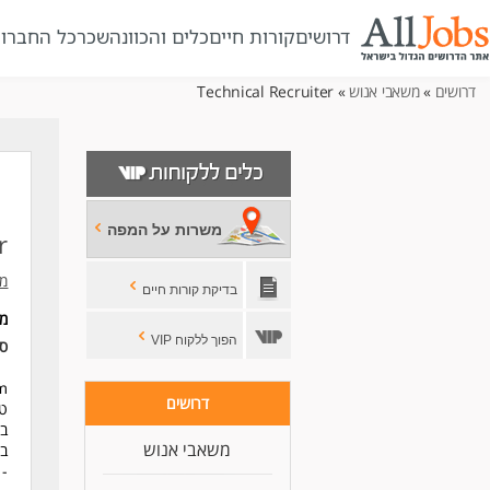
דרושים
קורות חיים
כלים והכוונה
שכר
כל החברו
דרושים
»
משאבי אנוש
» Technical Recruiter
משרות על המפה
r
מל
בדיקת קורות חיים
מ
הפוך ללקוח VIP
סו
דרושים
טכ
בס
משאבי אנוש
במ
- 