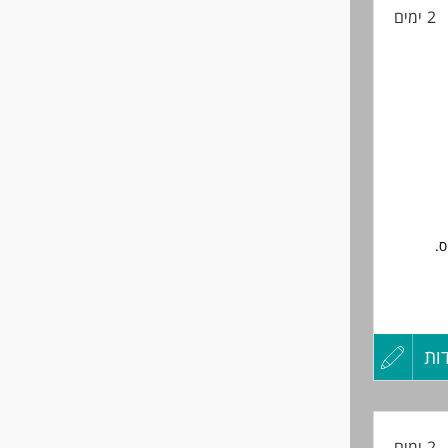
2 ימים
החיים
לפני
שליחה
.
ות
עדכון
קורות
2 ימים