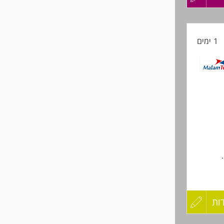
קורות
1 ימים
החיים
לפני
שליחה
ות
עדכון