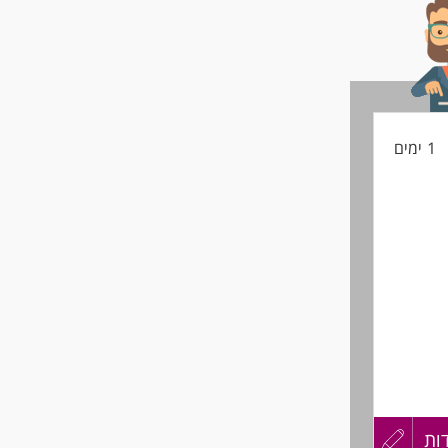
החיים
לפני
שליחה
1 ימים
ות
עדכון