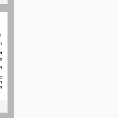
דר
- 
- 
- 
- 
- 
r
מל
מ
סו
תנ
צוות ה
אנחנו 
מה
- 
- 
- 
וה