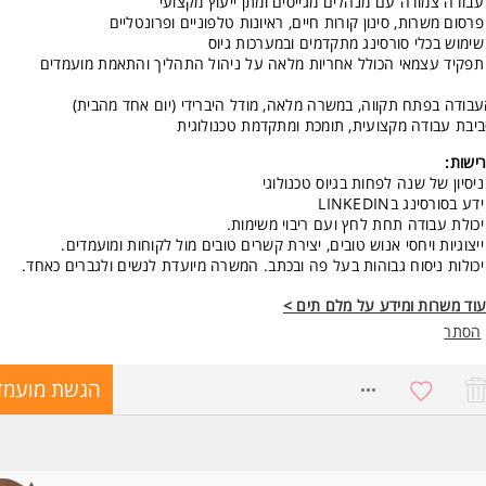
עבודה צמודה עם מנהלים מגייסים ומתן ייעוץ מקצועי
פרסום משרות, סינון קורות חיים, ראיונות טלפוניים ופרונטליים
שימוש בכלי סורסינג מתקדמים ובמערכות גיוס
תפקיד עצמאי הכולל אחריות מלאה על ניהול התהליך והתאמת מועמדים
בודה בפתח תקווה, במשרה מלאה, מודל היברידי (יום אחד מהבית)
יבת עבודה מקצועית, תומכת ומתקדמת טכנולוגית
ישות:
ניסיון של שנה לפחות בגיוס טכנולוגי
ידע בסורסינג בLINKEDIN
יכולת עבודה תחת לחץ ועם ריבוי משימות.
ייצוגיות ויחסי אנוש טובים, יצירת קשרים טובים מול לקוחות ומועמדים.
יכולות ניסוח גבוהות בעל פה ובכתב. המשרה מיועדת לנשים ולגברים כאחד.
וד משרות ומידע על מלם תים >
הסתר
8267142
הגשת מועמד