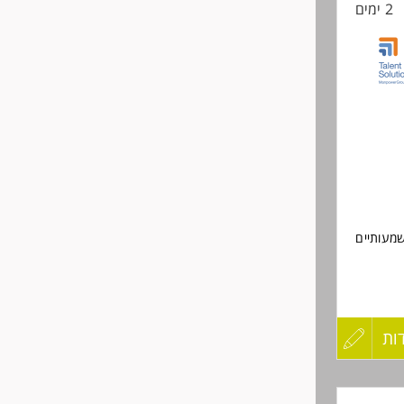
2 ימים
החיים
לפני
שליחה
שמעותיים
ות
עדכון
קורות