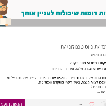
 דומות שיכולות לעניין אותך
כז /ת גיוס טכנולוגי /ת
רה חסויה
יקום המשרה:
פתח תקווה
ג משרה:
משרה מלאה ועבודה היברידית
ות הגיוס שלנו מתרחב ואנו מחפשים את המגייסים הבאים שיצטרפו אלינו!
כנסו לצוות מנצח, צעיר, דינמי ומתקדם טכנולוגית.
 בתפקיד?
גיוס מקצה לקצה למשרות טכנולוגיות
עוד
...
סורסינג, פרסום משרות, ראיונות טלפוניים ופרונטליים, שיחות ממליצים
עבודה צמודה עם מנהלים מגייסים וליווי מועמדים עד החתימה
8272702
הגשת מועמד