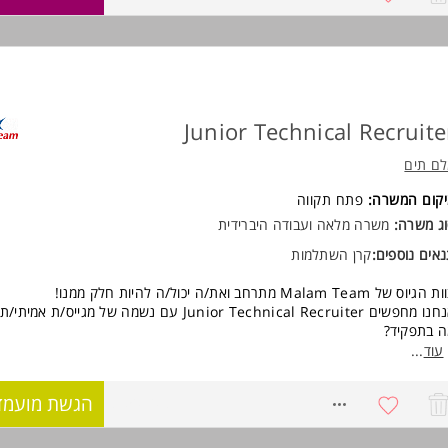
ישות:
ניסיון בגיוס של שנה לפחות
יכולת עבודה תחת לחץ וריבוי משימות
אחריות, יוזמה, יצירתיות, יחסי אנוש טובים
יכולות ניסוח גבוהות בעל פה ובכתב
הבנה בעולם הטכנולוגי יתרון המשרה מיועדת לנשים ולגברים כאחד.
Junior Technical Recruite
ם תים
יקום המשרה:
פתח תקווה
ג משרה:
משרה מלאה ועבודה היברידית
אים נוספים:
קרן השתלמות
גיוס של Malam Team מתרחב ואת/ה יכול/ה להיות חלק ממנו!
מחפשים Junior Technical Recruiter עם נשמה של מגייס/ת אמיתי/ת.
 בתפקיד?
גיוס מקצה לקצה כולל החתמות חוזים
עוד
...
סורסינג, פרסום משרות, ראיונות טלפוניים ופרונטליים, שיחות ממליצים
עבודה צמודה עם מנהלים מגייסים וליווי מועמדים עד החתימה
8150708
הגשת מועמד
כי חשוב? הרבה אנרגיות!