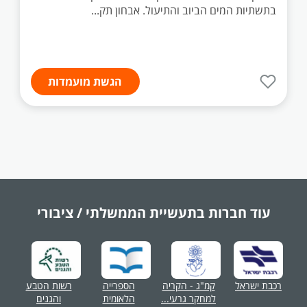
בתשתיות המים הביוב והתיעול. אבחון תק...
הגשת מועמדות
עוד חברות בתעשיית
הממשלתי / ציבורי
רכבת ישראל
קמ"ג - הקריה
הספרייה
רשות הטבע
למחקר גרעי...
הלאומית
והגנים