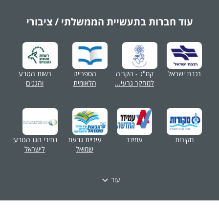
עוד חברות בתעשיית
הממשלתי / ציבורי
רכבת ישראל
קמ"ג - הקריה
הספרייה
רשות הטבע
למחקר גרעי...
הלאומית
והגנים
מקורות
עמידר
עיריית גבעת
נתיבי הגז הטבעי
שמואל
לישראל
עוד