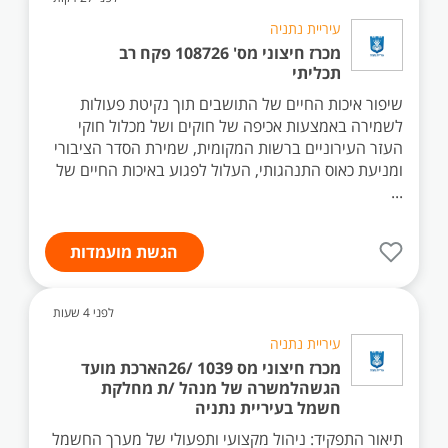
עיריית נתניה
מכרז חיצוני מס' 108726 פקח רב
תכליתי
שיפור איכות החיים של התושבים תוך נקיטת פעולות
לשמירה באמצעות אכיפה של חוקים ושל מכלול חוקי
העזר העירוניים ברשות המקומית, שמירת הסדר הציבורי
ומניעת כאוס התנהגותי, העלול לפגוע באיכות החיים של
...
הגשת מועמדות
לפני 4 שעות
עיריית נתניה
מכרז חיצוני מס 1039 /26הארכת מועד
הגשהלמשרה של מנהל /ת מחלקת
חשמל בעיריית נתניה
תיאור התפקיד: ניהול מקצועי ותפעולי של מערך החשמל