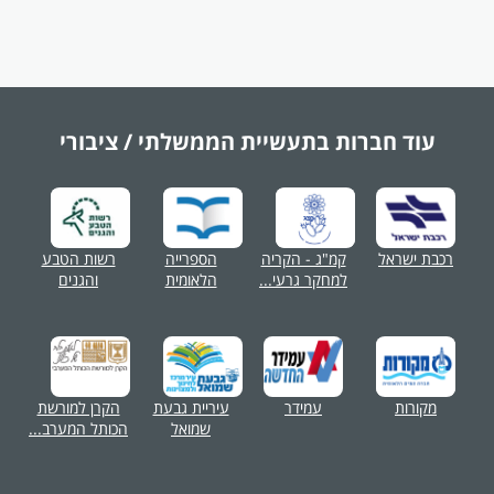
עוד חברות בתעשיית
הממשלתי / ציבורי
רכבת ישראל
קמ"ג - הקריה
הספרייה
רשות הטבע
למחקר גרעי...
הלאומית
והגנים
מקורות
עמידר
עיריית גבעת
הקרן למורשת
שמואל
הכותל המערב...