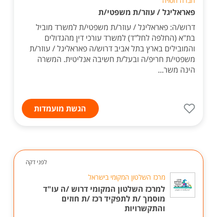
חברה חסויה
פאראליגל / עוזר/ת משפטי/ת
דרוש/ה: פאראליגל / עוזר/ת משפטי/ת למשרד מוביל
בת"א (החלפה לחל"ד) למשרד עורכי דין מהגדולים
והמובילים בארץ בתל אביב דרוש/ה פאראליגל / עוזר/ת
משפטי/ת חריפ/ה ובעל/ת חשיבה אנליטית. המשרה
הינה משר...
הגשת מועמדות
לפני דקה
מרכז השלטון המקומי בישראל
למרכז השלטון המקומי דרוש /ה עו"ד
מוסמך /ת לתפקיד רכז /ת חוזים
והתקשרויות