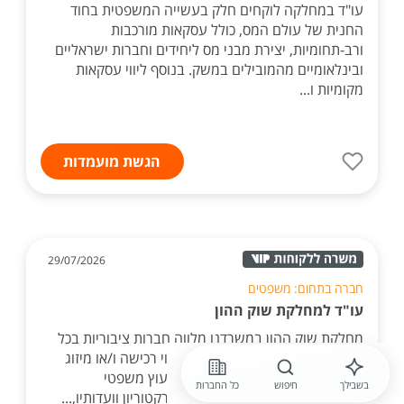
עו"ד במחלקה לוקחים חלק בעשייה המשפטית בחוד
החנית של עולם המס, כולל עסקאות מורכבות
ורב-תחומיות, יצירת מבני מס ליחידים וחברות ישראליים
ובינלאומיים מהמובילים במשק. בנוסף ליווי עסקאות
מקומיות ו...
הגשת מועמדות
29/07/2026
חברה בתחום: משפטים
עו"ד למחלקת שוק ההון
מחלקת שוק ההון במשרדנו מלווה חברות ציבוריות בכל
ההיבטים הרגולטוריים ובכלל זה ליווי רכישה ו/או מיזוג
שבהם מעורבות חברות ציבוריות, ייעוץ משפטי
בשבילך
חיפוש
כל החברות
לדירקטוריון, השתתפות בישיבות דירקטוריון וועדותיו,...