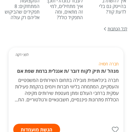
איך להשתלב
לעבוד כמנהלי תוכן:
המקצועות
בהייטק גם בלי
איך מתחילים, למי
המתחזקים: 8
לדעת קוד?
זה מתאים, ומה
תפקידים שהביקוש
התפקיד כולל?
אליהם רק עולה
לכל הכתבות
לפני דקה
חברה חסויה
מנהל /ת תיק לקוח דובר /ת אנגלית ברמת שפת אם
חברה בינלאומית מובילה בתחום השירותים המשפטיים
והעסקיים, המתמחה בליווי חברות ויזמים בהקמת פעילות
עסקית ברחבי העולם ומתן מעטפת שירותים מקיפה
הכוללת פתרונות פיננסיים, חשבונאיים ורגולטוריים. הח...
הגשת מועמדות