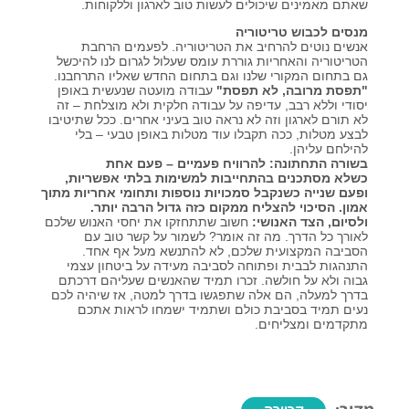
שאתם מאמינים שיכולים לעשות טוב לארגון וללקוחות.
מנסים לכבוש טריטוריה
אנשים נוטים להרחיב את הטריטוריה. לפעמים הרחבת
הטריטוריה והאחריות גוררת עומס שעלול לגרום לנו להיכשל
גם בתחום המקורי שלנו וגם בתחום החדש שאליו התרחבנו.
"תפסת מרובה, לא תפסת"
עבודה מועטה שנעשית באופן
יסודי וללא רבב, עדיפה על עבודה חלקית ולא מוצלחת – זה
לא תורם לארגון וזה לא נראה טוב בעיני אחרים. ככל שתיטיבו
לבצע מטלות, ככה תקבלו עוד מטלות באופן טבעי – בלי
להילחם עליהן.
בשורה התחתונה: להרוויח פעמיים – פעם אחת
כשלא מסתכנים בהתחייבות למשימות בלתי אפשריות,
ופעם שנייה כשנקבל סמכויות נוספות ותחומי אחריות מתוך
אמון.
הסיכוי להצליח ממקום כזה גדול הרבה יותר.
ולסיום, הצד האנושי:
חשוב שתתחזקו את יחסי האנוש שלכם
לאורך כל הדרך. מה זה אומר? לשמור על קשר טוב עם
הסביבה המקצועית שלכם, לא להתנשא מעל אף אחד.
התנהגות לבבית ופתוחה לסביבה מעידה על ביטחון עצמי
גבוה ולא על חולשה. זכרו תמיד שהאנשים שעליהם דרכתם
בדרך למעלה, הם אלה שתפגשו בדרך למטה, אז שיהיה לכם
נעים תמיד בסביבת כולם ושתמיד ישמחו לראות אתכם
מתקדמים ומצליחים.