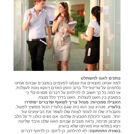
קורסים אונליין
שדרוג קורות חיים
שאלות נפוצות
התנתקות
נותנים לאגו להשתלט
למה אנחנו מוצאים את עצמנו לפעמים במצבים שבהם אנחנו
נלחמים על טריטוריה? ברוב הזמן האדם דווקא נוטה לעצלות,
אז למה כל כך חשוב לו להילחם על דברים מסוימים? כי
במאבק בין האגו לעצלות, האגו בדרך כלל מנצח.
האצילו סמכויות: מנהל צריך לשאוף שדברים יסתדרו
בלעדיו.
מנהיג טוב הוא כזה שגם בלעדיו הכול ממשיך לפעול,
והעבודה שלו זה לעזור לצוות שלו לשפר את הביצועים עוד
יותר, מעבר ליכולת הטבעית שלהם. אם נשים כולנו יד על הלב
ונתבונן פנימה, נראה מצבים שבהם האגו שלנו איבד שליטה
ויצא במלוא עוזו מאיתנו שלא בהגיון.
בשורה התחתונה:
לא להילחם, כן ליזום. כן לדחוף דברים