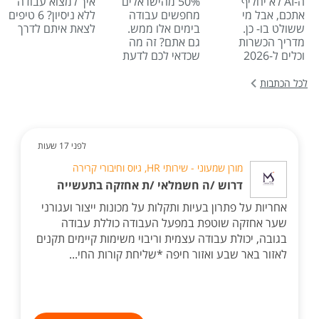
ה-AI לא יחליף
50% מהישראלים
איך למצוא עבודה
אתכם, אבל מי
מחפשים עבודה
ללא ניסיון? 6 טיפים
ששולט בו- כן.
בימים אלו ממש.
לצאת איתם לדרך
מדריך הכשרות
גם אתם? זה מה
וכלים ל-2026
שכדאי לכם לדעת
לכל הכתבות
לפני 17 שעות
מורן שמעוני - שירותי HR, גיוס וחיבורי קרירה
דרוש /ה חשמלאי /ת אחזקה בתעשייה
אחריות על פתרון בעיות ותקלות על מכונות ייצור ועגורני
שער אחזקה שוטפת במפעל העבודה כוללת עבודה
בגובה, יכולת עבודה עצמית וריבוי משימות קיימים תקנים
לאזור באר שבע ואזור חיפה *שליחת קורות החי...