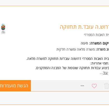
רוש.ה עובד.ת תחזוקה
ת האבות הספרדי
יקום המשרה:
חיפה
וג משרה:
משרה מלאה ומשרה חלקית
ית האבות הספרדי דרוש/ה עובד/ת תחזוקה למשרה מלאה.
ומי אחריות:
ביצוע עבודות תחזוקה שוטפות של המבנה והמתקנים.
יפול בתקלות אינסטלציה, צבע ותיקונים כלליים.
עוד
...
חזוקת ציוד רפואי ותפעולי.
בודות נגרות קלות ושמירה על תקינות המבנה.
הגשת מועמדות
8754847
בודה מול קבלנים וספקים בהתאם לצורך.
ישות:
יסיון קודם בעבודות תחזוקה - חובה.
דע באינסטלציה, צבע ותחזוקת מבנים.
ישיון חשמלאי - יתרון.