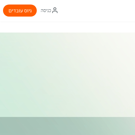
איקון
גיוס עובדים
כניסה
התחברות