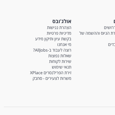
אולג'ובס
רושים
הצהרת נגישות
M - חברת הגיוס וההשמה של
מדיניות פרטיות
בקשת עיון ותיקון מידע
בדים
מי אנחנו
רוצה לעבוד ב-AllJobs?
שאלות נפוצות
שירות לקוחות
תנאי שימוש
זירת הפרילנסרים XPlace
משרות לצעירים - סחבק