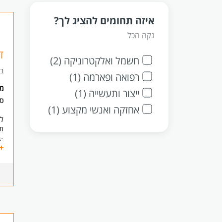
איזה תחומים להציג לך?
נקה הכל
ד
חשמל ואלקטרוניקה (2)
בי
רפואה ופארמה (1)
מ
ייצור ותעשייה (1)
ס
אחזקה ואנשי מקצוע (1)
לב
תח
-
-ט
-ת
-ע
-ע
דר
-נ
-י
-ר