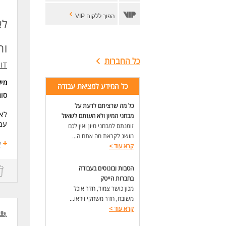
הפוך ללקוח VIP
לא
ות
כל החברות
IT
מי
כל המידע למציאת עבודה
סו
כל מה שרציתם לדעת על
לאר
מבחני המיון ולא העזתם לשאול
עבו
זומנתם למבחני מיון ואין לכם
מושג לקראת מה אתם ה...
התפ
ע
קרא עוד
>
הטמ
מתן
הטבות ובונוסים בעבודה
בחברות הייטק
דרי
מכון כושר צמוד, חדר אוכל
לפח
אור
משובח, חדר משחקי וידאו...
זמינות ל
קרא עוד
>