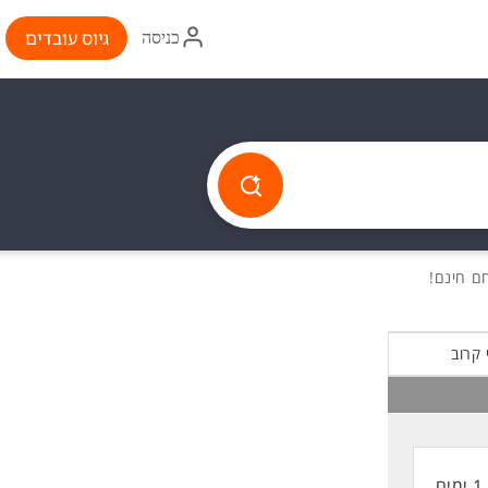
איקון
גיוס עובדים
כניסה
התחברות
 קרוב
1 ימים