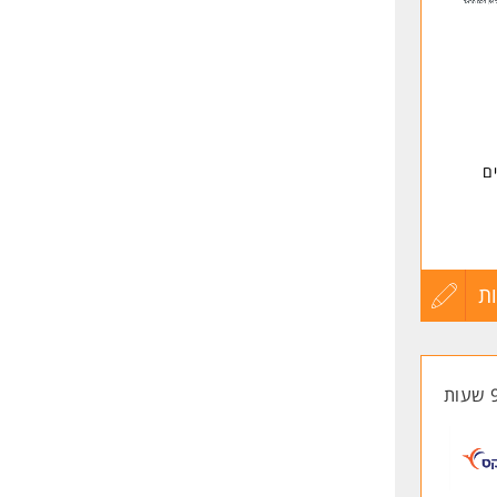
שליחה
ם
ת,
ת
עדכון
קורות
החיים
לפני