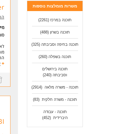
ניסיון בתהלי
r!
משרות מומלצות נוספות
לעוד
הרא
תוכנה במרכז
(2261)
מי
תוכנה בשרון
(488)
סו
תוכנה בחיפה וסביבתה
(325)
לאג
מור
תוכנה בשפלה
(260)
התפ
ניה
ע
ותר
תוכנה בירושלים
במ
וסביבתה
(240)
ניהול
בני
תוכנה - משרה מלאה
(2914)
תכל
ניה
תוכנה - משרה חלקית
(83)
עבוד
הובלת
תוכנה - עבודה
הכנ
היברידית
(452)
BI
דרי
מה