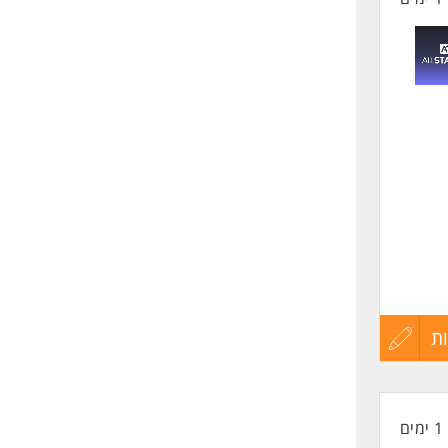
ת
עדכון
קורות
1 ימים
החיים