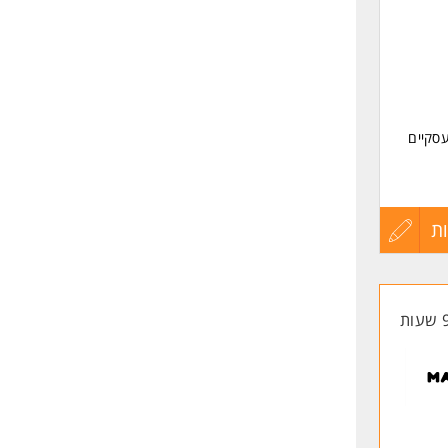
עסקיים
ן
 עם
 ידניים
ת
עדכון
קורות
החיים
 ניתוח
לפני
שליחה
יה