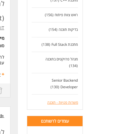
מתכנת ++C
(157)
ניס
ניסי
היכרות ע
ראש צוות פיתוח
(156)
t)
ניס
ניס
IT
בדיקות תוכנה
(154)
לעוד
מי
מתכנת Full Stack
(138)
סו
לחב
מנהל פרויקטים בתוכנה
עבו
(134)
במ
ע
פיתוח שירו
Senior Backend
תכנו
(130)
Developer
כתי
עבוד
השת
משרות פנויות - תוכנה
שימוש בכל
דרי
עומדים לרשותכם
לפחות
ניסיון
לח