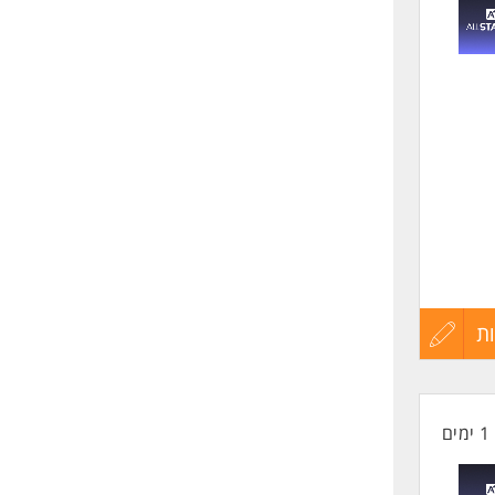
לפני
שליחה
ת
עדכון
קורות
1 ימים
החיים
לפני