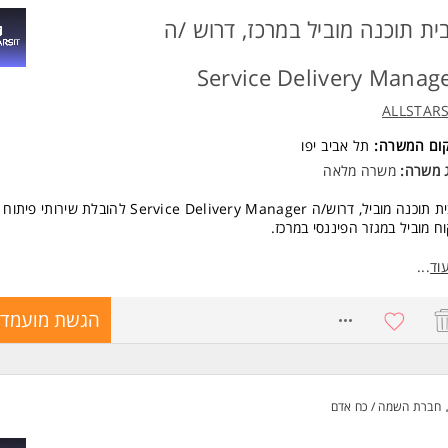
 משרות ומידע על ALLSTARSIT >
ית תוכנה מוביל במרכז, דרוש /ה
Service Delivery Manag
ALLSTARS
קום המשרה:
תל אביב יפו
ג משרה:
משרה מלאה
לבית תוכנה מוביל, דרוש/ה Service Delivery Manager להובלת שירו
ח מוביל במגזר הפיננסי במרכז.
 בתפקיד?
וד
...
ל מקצה לקצה של שירותי הפיתוח בהתאם ל-SLA, תקציב ולוחות זמנים.
ול הקשר השוטף עם הלקוח והובלת שביעות רצון גבוהה.
8758078
הגשת מועמדו
ול והובלת צוותי עובדים, כולל גיוס, קליטה, ליווי מקצועי ופיתוח עובדים.
ית תוכניות עבודה, מעקב אחר ביצועים והובלת תהליכי שיפור.
דה מול ממשקים רבים והצגת סטטוסים ומדדי ביצוע.
שות:
חברת השמה / כח אדם
לפחות 4 שנות ניסיון בתפקידי Delivery / Delivery Manager / Managed
Servic