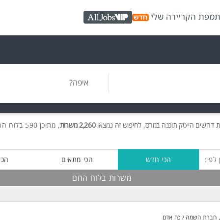
ת
מפת הקריירה שלי
AllJobs VIP
איפה?
 דרושים הייטק תוכנה במרכז, לחיפוש זה נמצאו
2,260 משרות
, מתוכן 590 בלוח החם חינם!
 לפי:
הכי חדש
הכי מתאים
הכי
משרות בלוח החם
חברת השמה / כח אדם