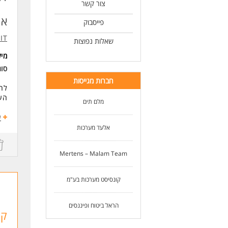
היכרו
צור קשר
ניסי
אוט
ניסיון עם ar
פייסבוק
IT
לנש
שאלות נפוצות
מי
לעוד
סו
חברות מגייסות
לחב
העבו
מלם תים
במ
ע
פיתו
אלעד מערכות
לתהליכי CI/CD -
Mertens – Malam Team
דרי
לפח
קונסיסט מערכות בע"מ
ניס
ניסיו
יכולת bugging
הראל ביטוח ופיננסים
ניסיון
קב
ניס