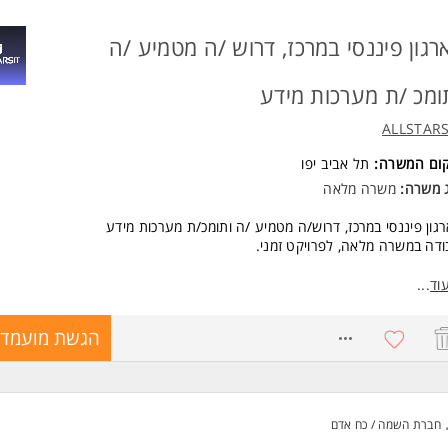
רגון פיננסי במרכז, דרוש /ה מטמיע /ה
ומכ /ת מערכות מידע
ALLSTARS
קום המשרה:
תל אביב יפו
ג משרה:
משרה מלאה
גון פיננסי במרכז, דרוש/ה מטמיע /ה ותומכ/ת מערכות מידע
דה במשרה מלאה, לפרויקט זמני.
קיד כולל:
וד
...
עת מערכות, הדרכה וליווי עובדי החברה.
 מענה והכוונה למשתמשים, וסיוע במהלך העבודה השוטפת.
8770409
הגשת מועמדו
שות:
ות שנה ניסיון בתפקידי הטמעה והדרכה - חובה.
יינטציה טכנולוגית טובה - חובה.
משרה מלאה ו-100% עבודה מהמשרד. המשרה מיועדת לנשים ולגברים כאחד.
חברת השמה / כח אדם