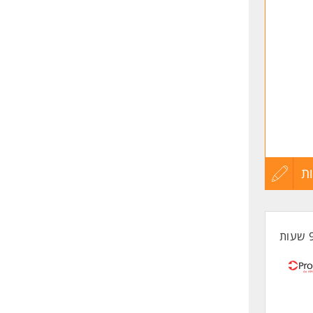
שליחה
ת
עדכון
קורות
החיים
לפני
שליחה