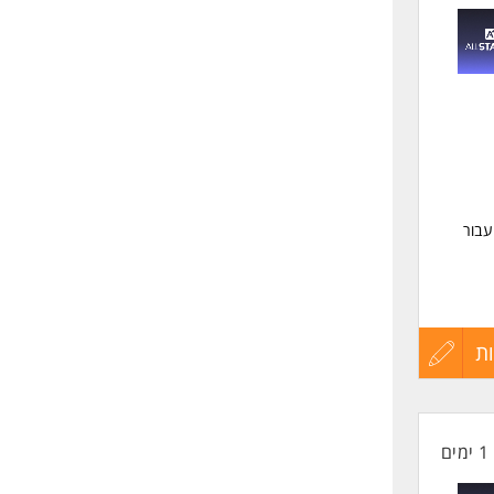
לפני
שליחה
תי פיתוח עבור
ת
עדכון
קורות
1 ימים
החיים
Service 