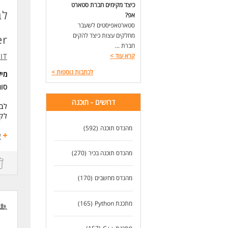
לעוד
כיצד מקימים חברת סטארט
לב
אפ?
סטארטאפיסטים לשעבר
מחלקים עצות כיצד להקים
er
חברת ...
קרא עוד
>
IT
לכתבות נוספות
>
מי
סו
דרושים - תוכנה
לקו
מהנדס תוכנה
(592)
מה
ע
ניהו
מהנדס תוכנה בכיר
(270)
ניה
ניה
בני
מהנדס מחשבים
(170)
עבו
דרי
מתכנת Python
(165)
es.