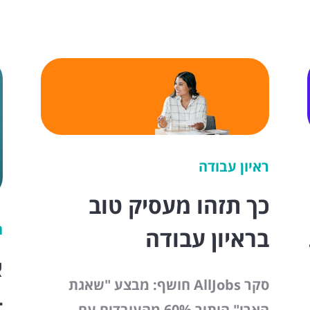
ראיון עבודה
כך תזהו מעסיק טוב
ח
בראיון עבודה
א
סקר AllJobs חושף: מבצע "שאגת
-
הארי" הותיר 60% מהעובדים עם