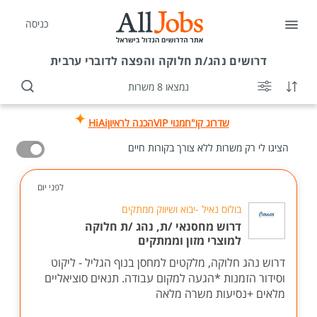
כניסה
דרושים
נהג/ת חלוקה והפצה לדוברי ערבית
נמצאו 8 משרות
שדרוג קו"ח
מנוי VIP
הכנה לראיון
HiAi
הציגו לי רק משרות ללא צורך בקורות חיים
לפני יום
בולוס נאיל -יבוא ושיווק ממתקים
דרוש מחסנאי /ת, נהג /ת חלוקה
למוצרי מזון וממתקים
דרוש נהג חלוקה, מלקטים למחסן בנוף הגליל - ליקוט
וסידור הזמנות *הגעה למקום עבודה. תנאים סוציאליים
מלאים +נסיעות משרה מלאה