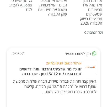
עבדתם בזמן
AI בישראל 2026:
כל מה שיש ל-
מלחמה? אלו
הבינה המלאכותית
AllJobs להציע
הכישורים
משנה את חיינו ואת
לכם
שמעסיקים
שוק העבודה
מחפשים בשוק
העבודה 2026
לכל הכתבות
ניתן לפנות בווטסאפ
לפני יומיים
אורטל משאבי אנוש (בת ים)
זה כל מה שרציתי והרבה יותר! דרושים
/ות נהגים /ות 12 /15 טון - שכר גבוה
ראיון קצר ותחילת עבודה מיידית. חברה עולמית מחפשת
אותך! דרוש /ה נהג /ת 12/15 טון חלוקה. קליטה
לחברה+ שכר גבוה +קרן השלמות...