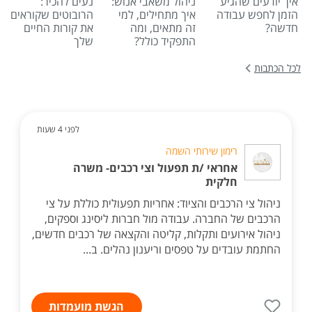
איך יודעים שהגיע
ניהול משאבי אנוש:
נעים להכיר:
הזמן לחפש עבודה
איך מתחילים, למי
הרובוטים שקוראים
חדשה?
זה מתאים, ומה
את קורות החיים
התפקיד כולל?
שלך
לכל הכתבות
לפני 4 שעות
רימון שירותי השמה
אחראי /ת תפעול וצי רכבים- משרה
חלקית
ניהול צי הרכבים והציוד: אחריות תפעולית כוללת על צי
הרכבים של החברה. עבודה מול חברות ליסינג וספקים,
ניהול אירועים ותקלות, קליטה והקצאה של רכבים חדשים,
החתמת עובדים על טפסים וריענון נהלים. ב...
הגשת מועמדות