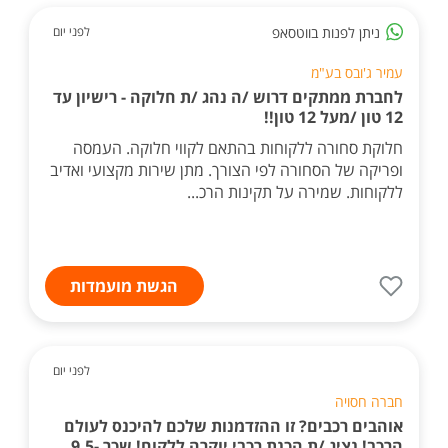
ניתן לפנות בווטסאפ
לפני יום
עמיר ג'ובס בע"מ
לחברת ממתקים דרוש /ה נהג /ת חלוקה - רישיון עד
12 טון /מעל 12 טון!!
חלוקת סחורה ללקוחות בהתאם לקווי חלוקה. העמסה
ופריקה של הסחורה לפי הצורך. מתן שירות מקצועי ואדיב
ללקוחות. שמירה על תקינות הרכ...
הגשת מועמדות
לפני יום
חברה חסויה
אוהבים רכבים? זו ההזדמנות שלכם להיכנס לעולם
הרכב! נציג /ת הכנת רכבי יוקרה ללקוח! שכר 9.5-