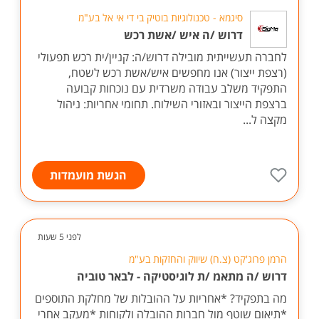
סיגמא - טכנולוגיות בוטיק בי די אי אל בע"מ
דרוש /ה איש /אשת רכש
לחברה תעשייתית מובילה דרוש/ה: קניין/ית רכש תפעולי
(רצפת ייצור) אנו מחפשים איש/אשת רכש לשטח,
התפקיד משלב עבודה משרדית עם נוכחות קבועה
ברצפת הייצור ובאזורי השילוח. תחומי אחריות: ניהול
מקצה ל...
הגשת מועמדות
לפני 5 שעות
הרמן פרוג'קט (צ.ח) שיווק והחזקות בע"מ
דרוש /ה מתאמ /ת לוגיסטיקה - לבאר טוביה
מה בתפקיד? *אחריות על ההובלות של מחלקת התוספים
*תיאום שוטף מול חברות ההובלה ולקוחות *מעקב אחרי