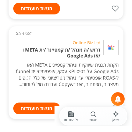
הגשת מועמדות
לפני 6 ימים
Online Biz Ltd
דרוש /ה מנהל /ת קמפיינר /ית META ו
/או Google Ads
הקמת תכנית שיווקיות וניהול קמפיינים META ו/או
Google Ads על בסיס KPI עסקי, אופטימיזציית funnel
ל-ROAS אופטימלי ע"י ניהול מטריציוני של כלל הגופים
מעצבים, מפתחים, Copywriter ועבודה מול לקוחות....
הגשת מועמדות
בשבילך
חיפוש
כל החברות