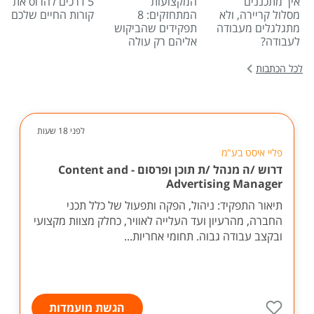
איך מתכננים
המקצועות
5 דרכים להרוס את
מסלול קריירה, ולא
המתחזקים: 8
קורות החיים שלכם
מתגלגלים מעבודה
תפקידים שהביקוש
לעבודה?
אליהם רק עולה
לכל הכתבות
לפני 18 שעות
פליי איסט בע"מ
דרוש /ה מנהל /ת תוכן ופרסום - Content and
Advertising Manager
תיאור התפקיד: ניהול, הפקה ותפעול של כלל תכני
החברה, מהרעיון ועד העלייה לאוויר, כחלק מצוות מקצועי
ובקצב עבודה גבוה. תחומי אחריות...
הגשת מועמדות