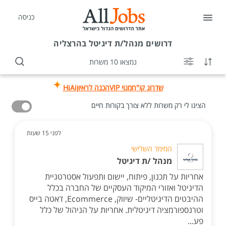
כניסה
דרושים
מנהל/ת דיגיטל בהרצליה
נמצאו 10 משרות
שדרוג קו"ח
מנוי VIP
הכנה לראיון
HiAi
הציגו לי רק משרות ללא צורך בקורות חיים
לפני 15 שעות
המימד השלישי
מנהל /ת דיגיטל
אחריות על תכנון, פיתוח, יישום ותפעול אסטרטגיית
הדיגיטל ואזורי המיקוד העסקיים של החברה בכלל
ההיבטים הדיגיטליים- שיווק, Ecommerce, דאטה בייס
וטרנספורמציה דיגיטלית. אחריות על הניהול של כלל
פע...