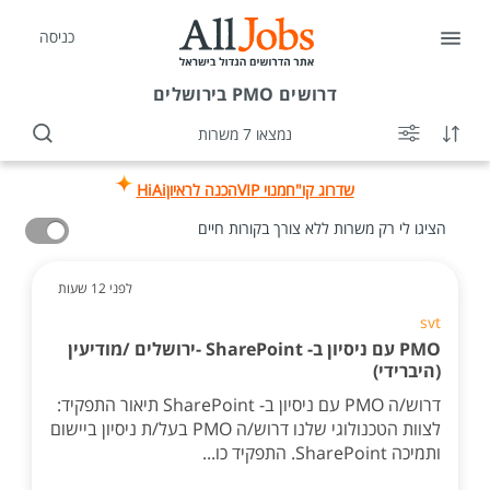
כניסה
דרושים
PMO בירושלים
נמצאו 7 משרות
שדרוג קו"ח
מנוי VIP
הכנה לראיון
HiAi
הציגו לי רק משרות ללא צורך בקורות חיים
לפני 12 שעות
svt
PMO עם ניסיון ב- SharePoint -ירושלים /מודיעין
(היברידי)
דרוש/ה PMO עם ניסיון ב- SharePoint תיאור התפקיד:
לצוות הטכנולוגי שלנו דרוש/ה PMO בעל/ת ניסיון ביישום
ותמיכה SharePoint. התפקיד כו...