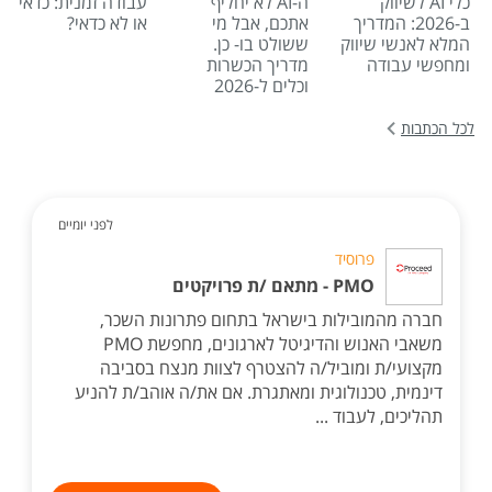
כלי AI לשיווק
ה-AI לא יחליף
עבודה זמנית: כדאי
ב-2026: המדריך
אתכם, אבל מי
או לא כדאי?
המלא לאנשי שיווק
ששולט בו- כן.
ומחפשי עבודה
מדריך הכשרות
וכלים ל-2026
לכל הכתבות
לפני יומיים
פרוסיד
PMO - מתאם /ת פרויקטים
חברה מהמובילות בישראל בתחום פתרונות השכר,
משאבי האנוש והדיגיטל לארגונים, מחפשת PMO
מקצועי/ת ומוביל/ה להצטרף לצוות מנצח בסביבה
דינמית, טכנולוגית ומאתגרת. אם את/ה אוהב/ת להניע
תהליכים, לעבוד ...