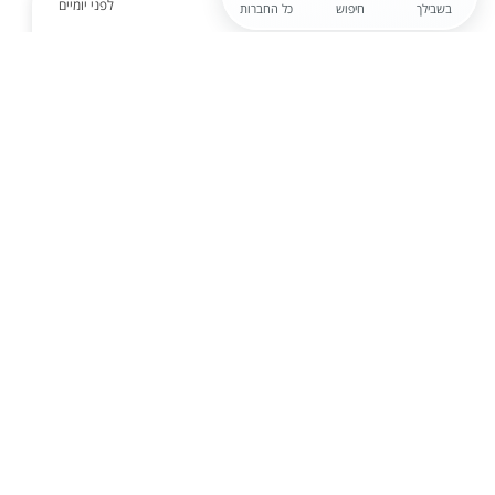
לפני יומיים
בשבילך
חיפוש
כל החברות
אורטל משאבי אנוש (באר שבע)
למפעל המייצר תבלינים בדרום דרוש
/ה מפעילי מכונה
בדיקת איכות המוצרים במהלך תהליך הבישול שמירה על
נקיון סביבת העבודה ביצוע תהליכי בישול בהתאם
למתכונים תפעול ציוד בישול תעשייתי רישום נתונים
במהלך תהליך הייצור
הגשת מועמדות
לפני יומיים
אורטל משאבי אנוש (בת ים)
בואו להרוויח ובערמות!!! חשמלאי /ת
או מכונאי /ת בהסמכה! שכר 17K!