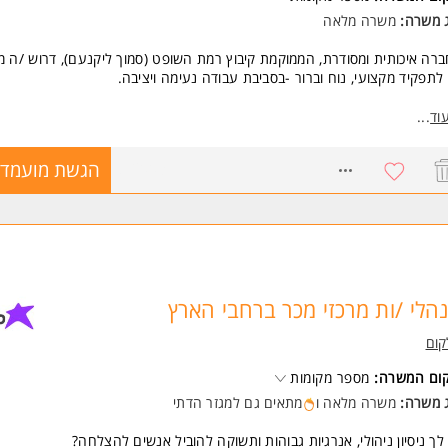
ג משרה:
משרה מלאה
רה איכותית ומסודרת, הממוקמת קיבוץ רמת השופט (סמוך ליקנעם), דרוש /ה מ
לתפקיד מקצועי, נוח וברור -בסביבת עבודה נעימה ויציבה.
קיד כולל:
וד
...
הלחמות
יווט מערכות.
8720031
הגשת מועמדו
חיצות פינים
רכבה של מערכות כבילה
יד מקצועי וברור
בת עבודה נעימה ומסודרת
בות תעסוקתית לאורך זמן
שות:
הלי /ות מרכזי מכר ברחבי הארץ
יסיון קודם בתחום - יתרון
כולת קריאת שרטוטים (כולל שרטוטים חשמליים)
קום
בנה טכנית / מכנית
קום המשרה:
בודה עצמאית, סדר ודיוק
מספר מקומות
סודיות, אחריות ונכונות לעבודה לטווח ארוך
ג משרה:
משרה מלאה ו
מתאים גם למגזר הדתי
משרה מיועדת לנשים ולגברים כאחד.
לך ניסיון ניהולי, אנרגיות גבוהות ותשוקה להוביל אנשים להצלחה?