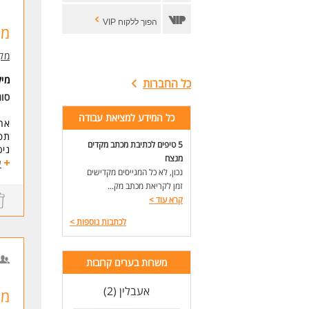
הפוך ללקוח VIP
מפ
מקו
מי
כל החברות
סו
כל המידע למציאת עבודה
אחר
תפ
5 טיפים לכתיבת מכתב מקדים
מנצח
סקא
ע
נכון, לא כל המגייסים מקדישים
עבוד
זמן לקריאת מכתב מק...
נית
קרא עוד
>
תאו
ביצ
לכתבות נוספות
>
עבו
הכנ
משרות בערים קרובות
דרי
12 שנות לימוד לפחות- ח
אעבלין (2)
רקע
מז
בעל