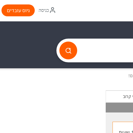
איקון
גיוס עובדים
כניסה
התחברות
 קרוב