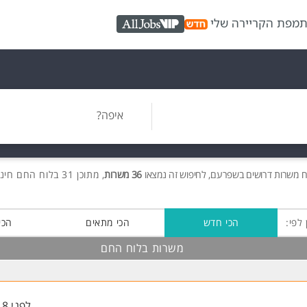
ת
מפת הקריירה שלי
AllJobs VIP
איפה?
ח משרות
דרושים
בשפרעם, לחיפוש זה נמצאו
36 משרות
, מתוכן 31 בלוח החם חינם!
 לפי:
הכי חדש
הכי מתאים
הכי
משרות בלוח החם
לפני 18 שעות