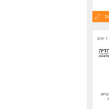
ת
עדכון
קורות
1 ימים
החיים
לפני
שליחה
ריות.