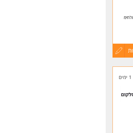
לחימ
ת
עדכון
קורות
1 ימים
החיים
לפני
שליחה