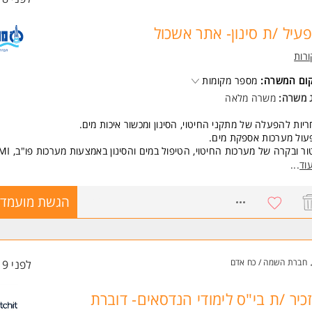
עיל /ת סינון- אתר אשכול
רות
קום המשרה:
מספר מקומות
ג משרה:
משרה מלאה
יות להפעלה של מתקני החיטוי, הסינון ומכשור איכות מים.
עול מערכות אספקת מים.
דה וכו'.
וד
...
ה במערכות מידע - SAP וכיו"ב.
וח מצבים משתנים במערכת, וקבלת החלטות בתנאי לחץ.
8742875
הגשת מועמדו
ם ההפעלה בין גורמי היחידה וההנדסה.
וע עבודות אחזקה ותפעול על-פי תוכניות עבודה.
דה במשמרות כולל שבתות וחגים 24/07.
ת דוחו"ת תפעול ואחזקת המערכת.
חברת השמה / כח אדם
לפני 19 שעות
שות:
ובה!
 טכני בתחום המים/פו"ב/חשמל/אלקטרוניקה/מכונות/מחשבים- חובה!
כיר /ת בי"ס לימודי הנדסאים- דוברת
/ת רישיון נהיגה לרכב פרטי- חובה!