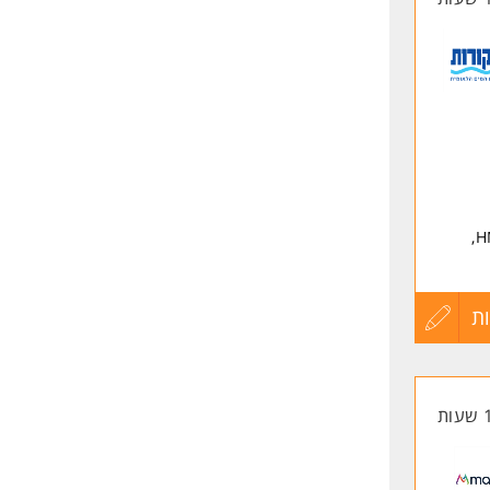
ניטור ובקרה של מערכות החיטוי, הטיפול במים והסינון באמצעות מערכות פו"ב, HMI,
ת
עדכון
קורות
החיים
לפני