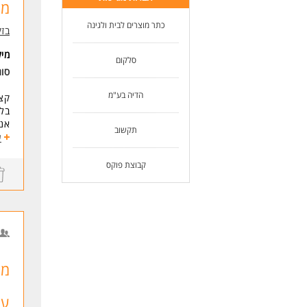
משר
לעוד
כתר מוצרים לבית ולגינה
בזק
מי
סלקום
סו
הדיה בע"מ
קצת
בלי
אנח
תקשוב
צוו
ע
בגוב
קבוצת פוקס
איך
בבו
בצו
בסו
מה 
מז
הכש
מה
והכ
ער