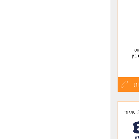
שליחה
וס
בין
office. המשרה מיועדת לנשים
ת
עדכון
קורות
החיים
לפני