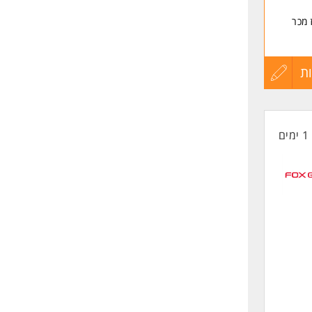
 מכר
ת
עדכון
קורות
1 ימים
החיים
לפני
גברים
שליחה
דותך
בה
יותיך