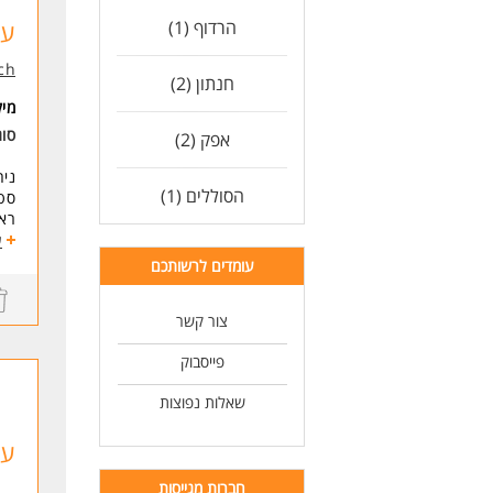
ניס
הרדוף (1)
ער
הכר
עבו
ch
ידי
חנתון (2)
בעל
מי
עבו
סו
אפק (2)
בעל
בעל
ניה
בעל
הסוללים (1)
סטו
בעל
ראש
בעל
עבו
ע
ולג
עומדים לרשותכם
מש
לעו
צור קשר
במה
שיש
פייסבוק
דרי
שאלות נפוצות
*דו
*של
*ני
עו
* ה
חברות מגייסות