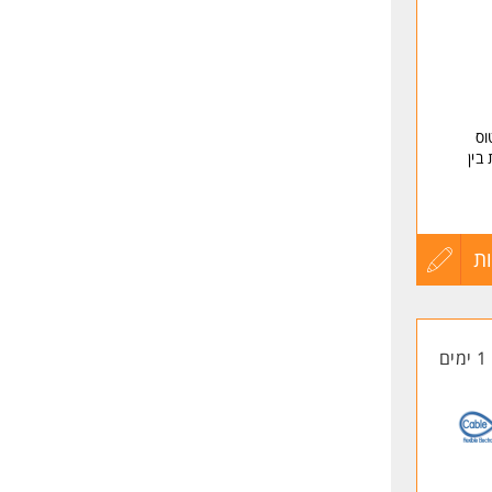
וס
בין
ת
עדכון
קורות
1 ימים
החיים
לפני
שליחה