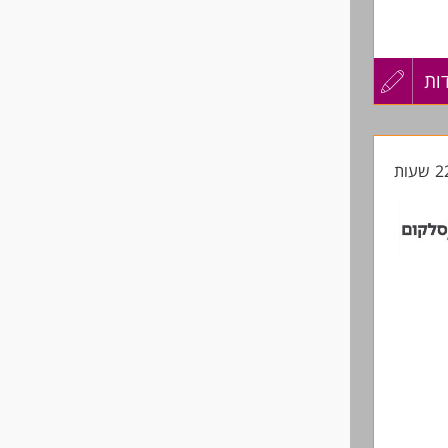
ות
עדכון
רך.
קורות
החיים
 לצורך
לפני
בחינת מועמדותך לחברה. המידע נשמר בהתאם לחוק הגנת הפרטיות, תשמ"א-1981,
שליחה