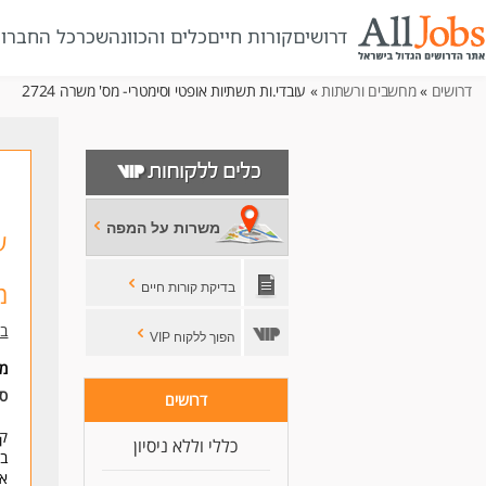
דרושים
קורות חיים
כלים והכוונה
שכר
כל החברו
דרושים
»
מחשבים ורשתות
» עובדי.ות תשתיות אופטי וסימטרי- מס' משרה 2724
משרות על המפה
ע
מש
בדיקת קורות חיים
בז
הפוך ללקוח VIP
מי
סו
דרושים
קצ
כללי וללא ניסיון
בל
אנ