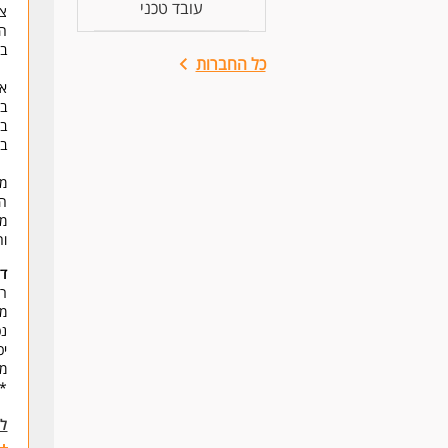
עובד טכני
צו
בג
כל החברות
אי
בב
בצ
בס
מה
הכ
מה
וה
דר
רי
מו
נכ
יכ
משרה מל
* 
לע