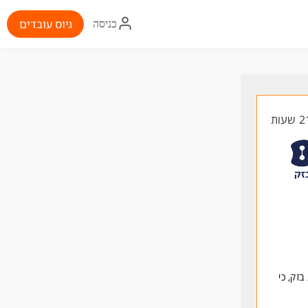
איקון
גיוס עובדים
כניסה
התחברות
זק, כי