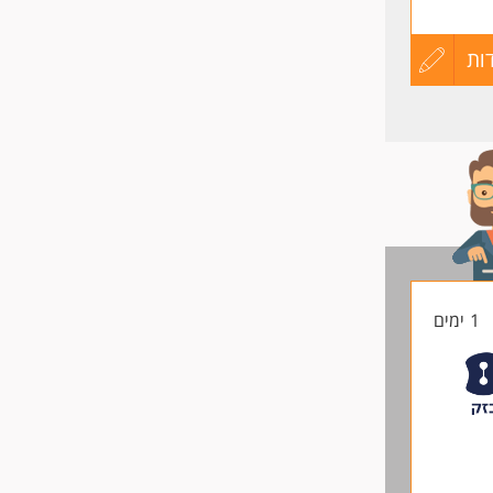
ות
עדכון
קורות
החיים
לפני
שליחה
1 ימים