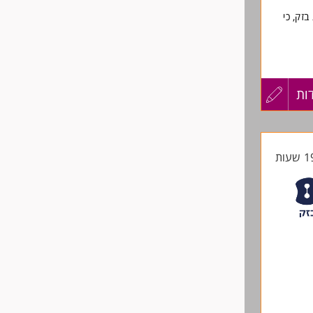
זק, כי
רים, ותחתיים
ות
עדכון
 לשטח
קורות
החיים
רווחה
לפני
שליחה