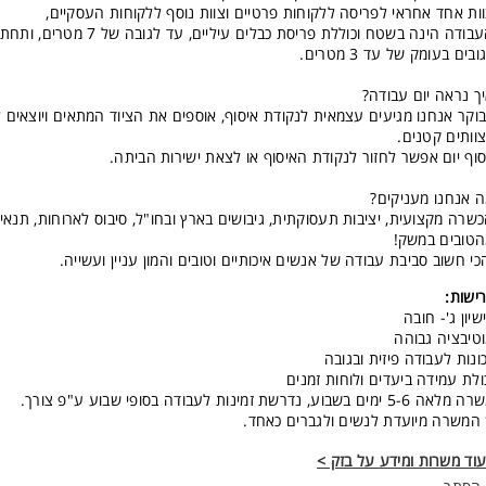
ות אחד אחראי לפריסה ללקוחות פרטיים וצוות נוסף ללקוחות העסקיים,
העבודה הינה בשטח וכוללת פריסת כבלים עיליים, עד לגובה של 7 מט
ובים בעומק של עד 3 מטרים.
ך נראה יום עבודה?
וקר אנחנו מגיעים עצמאית לנקודת איסוף, אוספים את הציוד המתאים ויוצאים
וותים קטנים.
וף יום אפשר לחזור לנקודת האיסוף או לצאת ישירות הביתה.
 אנחנו מעניקים?
שרה מקצועית, יציבות תעסוקתית, גיבושים בארץ ובחו"ל, סיבוס לארוחות, תנאי 
טובים במשק!
כי חשוב סביבת עבודה של אנשים איכותיים וטובים והמון עניין ועשייה.
ישות:
שיון ג'- חובה
טיבציה גבוהה
ונות לעבודה פיזית ובגובה
ולת עמידה ביעדים ולוחות זמנים
אה 5-6 ימים בשבוע, נדרשת זמינות לעבודה בסופי שבוע ע"פ צורך.
המשרה מיועדת לנשים ולגברים כאחד.
וד משרות ומידע על בזק >