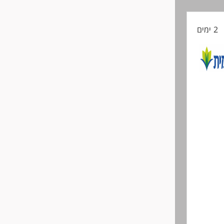
קורות
יעודי
2 ימים
החיים
לפני
שליחה