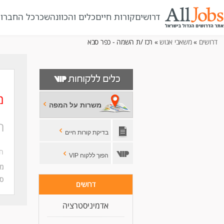
דרושים
קורות חיים
כלים והכוונה
שכר
כל החברו
דרושים
»
משאבי אנוש
» רכז /ת השמה - כפר סבא
מ
משרות על המפה
ר
בדיקת קורות חיים
חב
הפוך ללקוח VIP
מי
סו
דרושים
אדמיניסטרציה