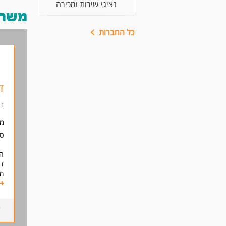
נציגי שירות ומכירה
משרות
כל החברות
ד
נת
מי
סו
הצ
דר
מי
במ
מת
לי
הת
אח