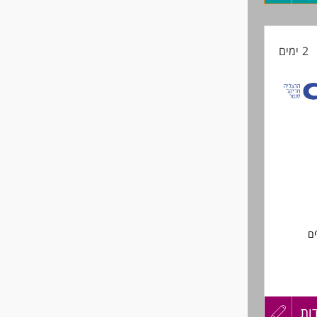
רדי החברה
קורות
2 ימים
החיים
לפני
שליחה
ים
ות
עדכון