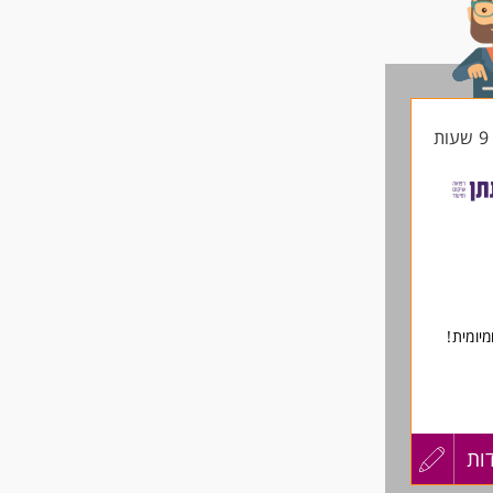
ת
יומית!
ות
עדכון