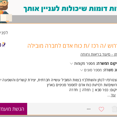
 דומות שיכולות לעניין אותך
לפני 9 שעו
רוש /ה רכז /ת כוח אדם לחברה מובילה
ן - סיעוד בריאות ורווחה
קום המשרה:
מספר מקומות
ג משרה:
מספר סוגים
טרפ/י לנתן והשתלב/י בצוות המוביל עשייה חברתית, יצירת קשרים והשפעה יומ
ושים/ות רכזי/ות כוח אדם למספר סניפים בארץ
קום: כפר סבא | רמלה | חדרה
סגרת התפקיד:
עוד
...
ן שירות שוטף ומקצועי ללקוחות הסניף ולמטופלים
ווי, מיון ושיבוץ של מטפלים בהתאם לצרכי הלקוחות
8593247
הגשת מועמד
אמת מטפלים למטופלים תוך הבנה של צרכי הלקוחות
ריות על תהליכי אדמיניסטרציה בסניף כגון דוחות, קבלת קהל ותיאומים.