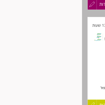
ות
עדכון
קורות
החיים
לפני
שליחה
ול