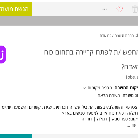
יטה לארגון בתנאים טובים
8372406
הגשת מועמד
ישות:
אר ראשון - יתרון
ודת מזכירות רפואית - חובה
סיון בתחום שרות לקוחות - חובה
חברת השמה / כח אדם
ונות לעבודה במשמרות מפוצלות - חובה המשרה מיועדת לנשים ולגברים כאחד
וד משרות ומידע על לאומית שירותי בריאות >
חפש /ת לפתח קריירה בתחום כוח
אדם?
Jobs.
קום המשרה:
מספר מקומות
ג משרה:
משרה מלאה
טרפ/י והשתלב/י בצוות המוביל עשייה חברתית, יצירת קשרים והשפעה יומיומית
וש/ה רכז/ת כוח אדם למספר סניפים בארץ
קום: כפר סבא | רמלה | חדרה
עוד
...
סגרת התפקיד:
ן שירות שוטף ומקצועי ללקוחות הסניף ולמטופלים