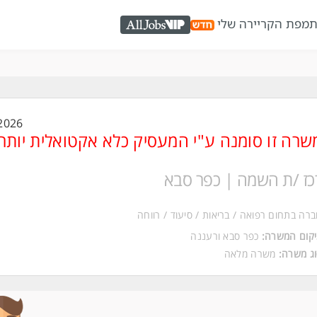
ת
מפת הקריירה שלי
AllJobs VIP
2026
שרה זו סומנה ע"י המעסיק כלא אקטואלית יותר
כז /ת השמה | כפר סבא
רה בתחום רפואה / בריאות / סיעוד / רווחה
קום המשרה:
כפר סבא
ו
רעננה
ג משרה:
משרה מלאה