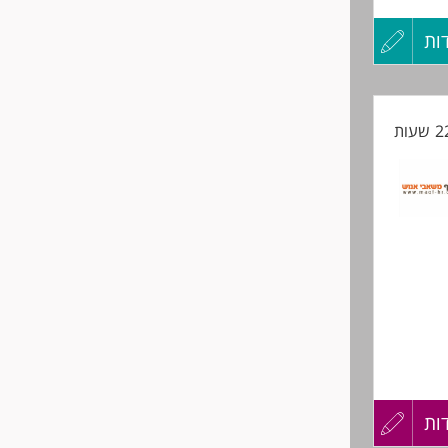
ות
עדכון
קורות
החיים
לפני
שליחה
ות
עדכון