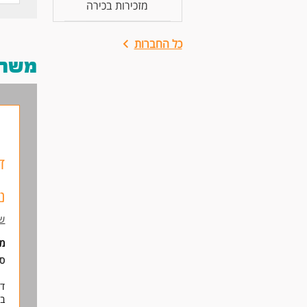
מזכירות בכירה
כל החברות
משרות
ד
נ
שו
מ
סו
דר
במ