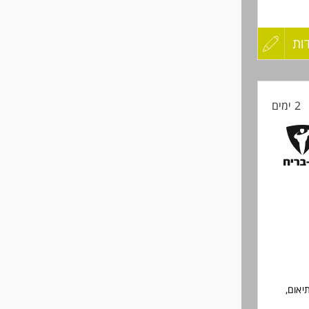
ות
עדכון
טים.
קורות
2 ימים
החיים
לפני
שליחה
אותך!
יאום,