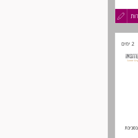
ות
עדכון
קורות
2 ימים
החיים
לפני
שליחה
בסביבת