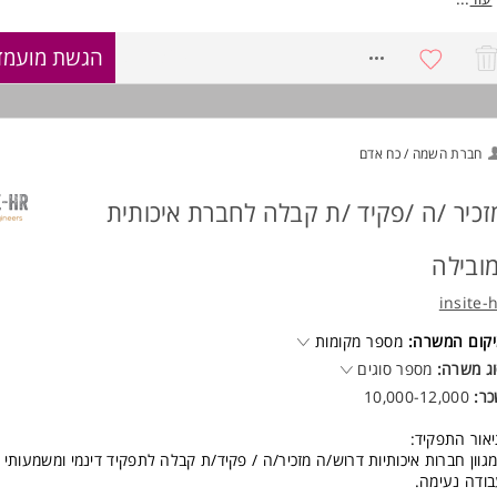
וד משרות ומידע על רב בריח >
הכנה ומעקב אחר דוחות נוכחות
טיפול אדמיניסטרטיבי שוטף: מילוי טפסים, תיוקים, הקלדות הדפסות ועוד.
8772369
הגשת מועמד
מתן שירותי משרד למנהלים.
ישות:
 נדרש ממך?
חברת השמה / כח אדם
ניידות-נדרש
ניסיון קודם בעבודה בקיבוץ-יתרון משמעותי.
נכונות לעבודה במשרה מלאה, לטווח ארוך.
זכיר /ה /פקיד /ת קבלה לחברת איכותית
יחסי אנוש מעולים.
ניסיון בניהול משרד
מובילה
ידע בעבודה בסביבה ממוחשבת: אופיס, אקסל
סדר וארגון המשרה מיועדת לנשים ולגברים כאחד.
insite-
קום המשרה:
מספר מקומות
ג משרה:
מספר סוגים
כר:
10,000-12,000
אור התפקיד:
גוון חברות איכותיות דרוש/ה מזכיר/ה / פקיד/ת קבלה לתפקיד דינמי ומשמעותי 
ודה נעימה.