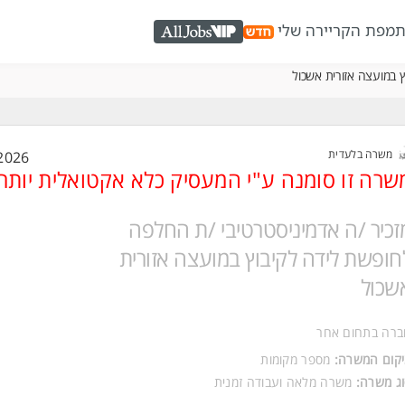
ת
מפת הקריירה שלי
AllJobs VIP
 במועצה אזורית אשכול
משרה בלעדית
2026
שרה זו סומנה ע"י המעסיק כלא אקטואלית יותר
זכיר /ה אדמיניסטרטיבי /ת החלפה
חופשת לידה לקיבוץ במועצה אזורית
שכול
ברה בתחום אחר
קום המשרה:
מספר מקומות
ג משרה:
משרה מלאה
ו
עבודה זמנית