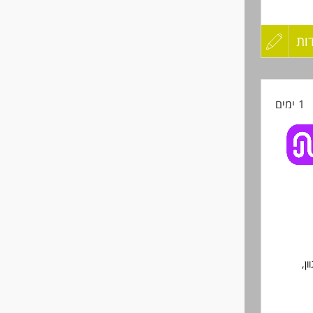
ות
עדכון
קורות
1 ימים
החיים
לפני
שליחה
ן,