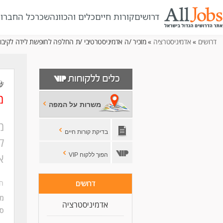
דרושים
קורות חיים
כלים והכוונה
שכר
כל החברו
דרושים
»
אדמיניסטרציה
» מזכיר /ה אדמיניסטרטיבי /ת החלפה לחופשת לידה לקיבוץ
מ
משרות על המפה
מ
בדיקת קורות חיים
ל
א
הפוך ללקוח VIP
ח
דרושים
מי
אדמיניסטרציה
סו