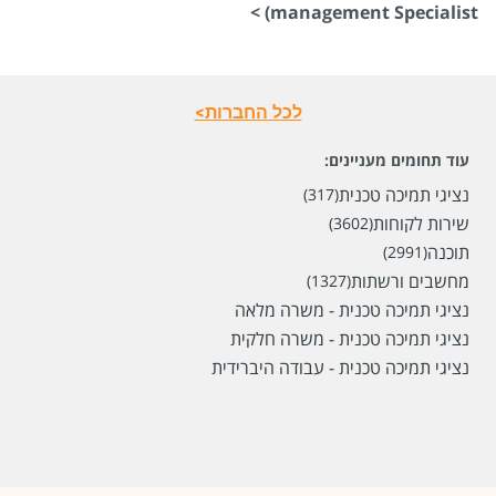
management Specialist) >
לכל החברות>
עוד תחומים מעניינים:
נציגי תמיכה טכנית
(317)
שירות לקוחות
(3602)
תוכנה
(2991)
מחשבים ורשתות
(1327)
נציגי תמיכה טכנית - משרה מלאה
נציגי תמיכה טכנית - משרה חלקית
נציגי תמיכה טכנית - עבודה היברידית
שכר
המעסיק לא סיפר לנו
סוג משרה
ללא ניסיון,
משרה מלאה
מיקום
בני ברק